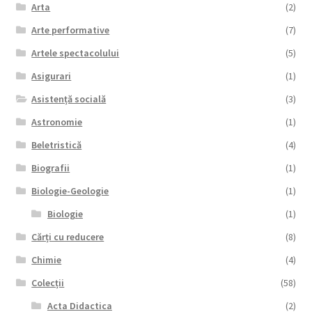
Arta
(2)
Arte performative
(7)
Artele spectacolului
(5)
Asigurari
(1)
Asistență socială
(3)
Astronomie
(1)
Beletristică
(4)
Biografii
(1)
Biologie-Geologie
(1)
Biologie
(1)
Cărți cu reducere
(8)
Chimie
(4)
Colecții
(58)
Acta Didactica
(2)