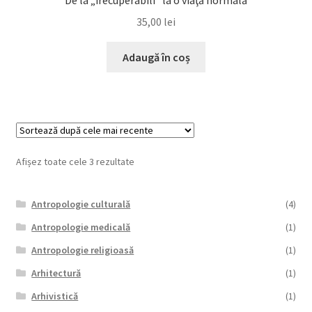
De la „irecuperabili” la o viaţă normală
35,00
lei
Adaugă în coș
Afișez toate cele 3 rezultate
Antropologie culturală
(4)
Antropologie medicală
(1)
Antropologie religioasă
(1)
Arhitectură
(1)
Arhivistică
(1)