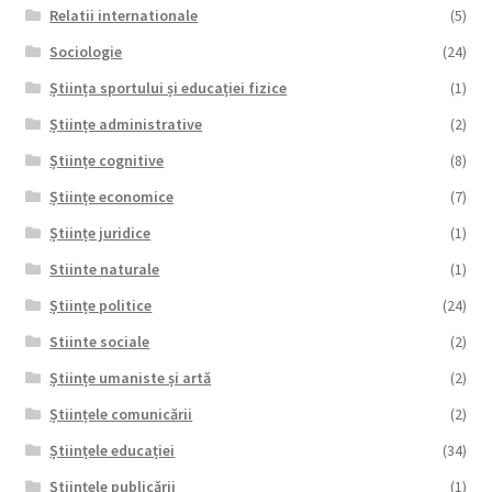
Relatii internationale
(5)
Sociologie
(24)
Știința sportului și educației fizice
(1)
Științe administrative
(2)
Științe cognitive
(8)
Științe economice
(7)
Științe juridice
(1)
Stiinte naturale
(1)
Științe politice
(24)
Stiinte sociale
(2)
Științe umaniste și artă
(2)
Științele comunicării
(2)
Științele educației
(34)
Științele publicării
(1)