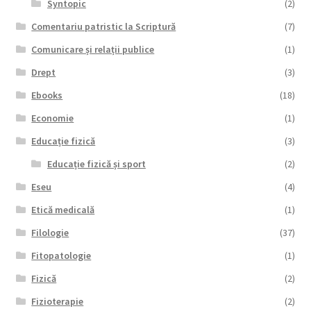
Syntopic
(2)
Comentariu patristic la Scriptură
(7)
Comunicare și relații publice
(1)
Drept
(3)
Ebooks
(18)
Economie
(1)
Educație fizică
(3)
Educație fizică și sport
(2)
Eseu
(4)
Etică medicală
(1)
Filologie
(37)
Fitopatologie
(1)
Fizică
(2)
Fizioterapie
(2)