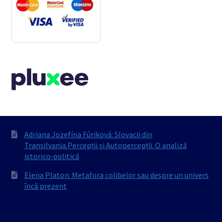
Adriana Jozefína Fúriková: Slovacii din
Transilvania.Percepții și Autopercepții. O analiză
istorico‐politică
Elena Platon: Metafora colibelor sau despre un univers
încă prezent