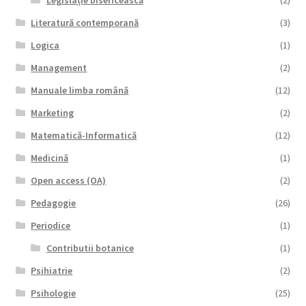
Legislație bisericească
(2)
Literatură contemporană
(3)
Logica
(1)
Management
(2)
Manuale limba română
(12)
Marketing
(2)
Matematică-Informatică
(12)
Medicină
(1)
Open access (OA)
(2)
Pedagogie
(26)
Periodice
(1)
Contributii botanice
(1)
Psihiatrie
(2)
Psihologie
(25)