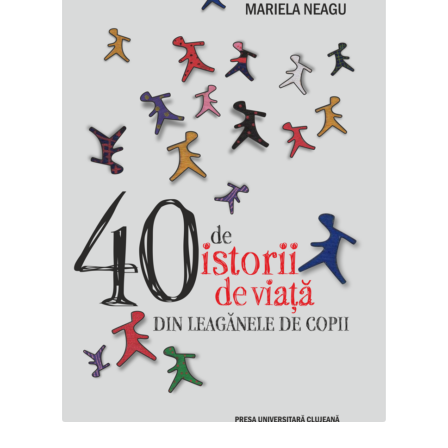
Manuale lb. română
Extinde
Colecții
meniul
copil
Periodice
Contact
Distribuție