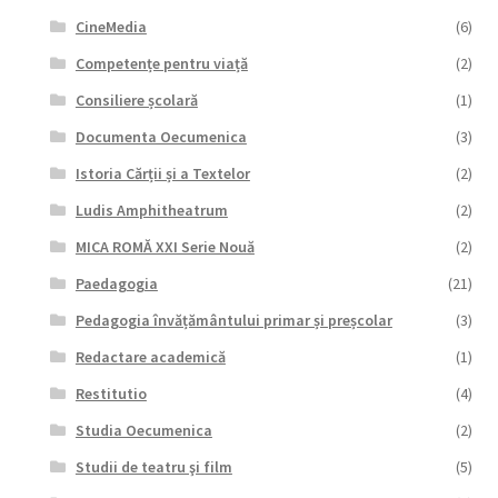
CineMedia
(6)
Competențe pentru viață
(2)
Consiliere școlară
(1)
Documenta Oecumenica
(3)
Istoria Cărții și a Textelor
(2)
Ludis Amphitheatrum
(2)
MICA ROMĂ XXI Serie Nouă
(2)
Paedagogia
(21)
Pedagogia învățământului primar și preșcolar
(3)
Redactare academică
(1)
Restitutio
(4)
Studia Oecumenica
(2)
Studii de teatru şi film
(5)