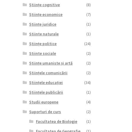
Științe cognitive
(8)
Științe economice
(7)
Științe juridice
(1)
Stiinte naturale
(1)
Științe politice
(24)
Stiinte sociale
(2)
Științe umaniste și artă
(2)
Științele comunicării
(2)
Științele educației
(34)
Științele publicării
(1)
Studii europene
(4)
Suporturi de curs
(2)
Facultatea de Biologie
(1)
Facultatea de Geografie
(1)