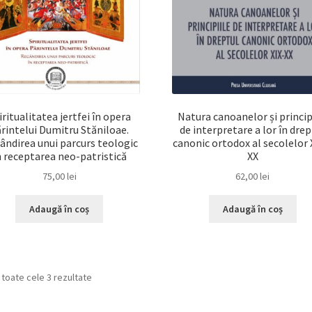
iritualitatea jertfei în opera
Natura canoanelor și princip
rintelui Dumitru Stăniloae.
de interpretare a lor în drep
ândirea unui parcurs teologic
canonic ortodox al secolelor 
n receptarea neo-patristică
XX
75,00
lei
62,00
lei
Adaugă în coș
Adaugă în coș
 toate cele 3 rezultate