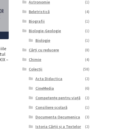
Astronomie
(1)
Beletristică
(4)
Biografii
(1)
Biologie-Geologie
(1)
Biologie
(1)
iile
Cărți cu reducere
(8)
tul
XIX –
Chimie
(4)
Colecții
(58)
Acta Didactica
(2)
CineMedia
(6)
Competențe pentru viață
(2)
Consiliere școlară
(1)
Documenta Oecumenica
(3)
Istoria Cărții și a Textelor
(2)