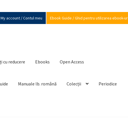
My account / Contul meu
Ebook Guide / Ghid pentru utilizarea ebook-ur
ți cu reducere
Ebooks
Open Access
Guide
Manuale lb. română
Colecții
Periodice