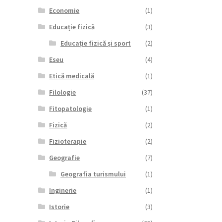
Economie
(1)
Educație fizică
(3)
Educație fizică și sport
(2)
Eseu
(4)
Etică medicală
(1)
Filologie
(37)
Fitopatologie
(1)
Fizică
(2)
Fizioterapie
(2)
Geografie
(7)
Geografia turismului
(1)
Inginerie
(1)
Istorie
(3)