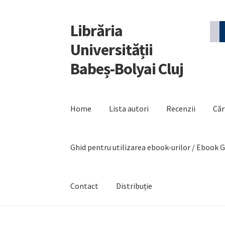
Librăria
Sari
Sari
la
la
Universității
navigare
conținut
Babeș-Bolyai Cluj
Home
Lista autori
Recenzii
Căr
Ghid pentru utilizarea ebook-urilor / Ebook 
Contact
Distribuție