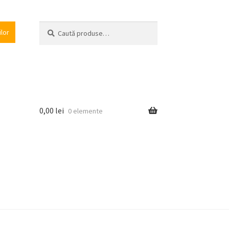
Caută
Caută
ilor
după:
0,00
lei
0 elemente