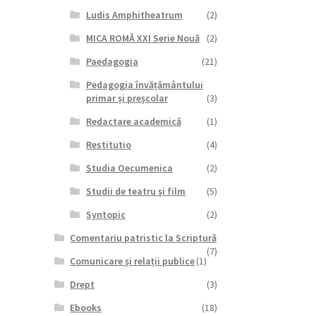
Ludis Amphitheatrum
(2)
MICA ROMĂ XXI Serie Nouă
(2)
Paedagogia
(21)
Pedagogia învățământului
primar și preșcolar
(3)
Redactare academică
(1)
Restitutio
(4)
Studia Oecumenica
(2)
Studii de teatru şi film
(5)
Syntopic
(2)
Comentariu patristic la Scriptură
(7)
Comunicare și relații publice
(1)
Drept
(3)
Ebooks
(18)