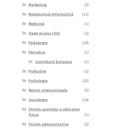
Marketing
(2)
Matematică-Informatică
(12)
Medicină
(1)
Open access (OA)
(2)
Pedagogie
(26)
Periodice
(1)
Contributii botanice
(1)
Psihiatrie
(2)
Psihologie
(25)
Relatii internationale
(5)
Sociologie
(24)
Știința sportului și educației
fizice
(1)
Științe administrative
(2)