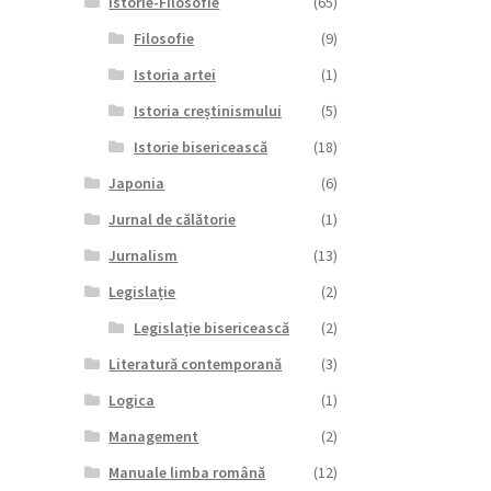
Istorie-Filosofie
(65)
Filosofie
(9)
Istoria artei
(1)
Istoria creștinismului
(5)
Istorie bisericească
(18)
Japonia
(6)
Jurnal de călătorie
(1)
Jurnalism
(13)
Legislație
(2)
Legislație bisericească
(2)
Literatură contemporană
(3)
Logica
(1)
Management
(2)
Manuale limba română
(12)