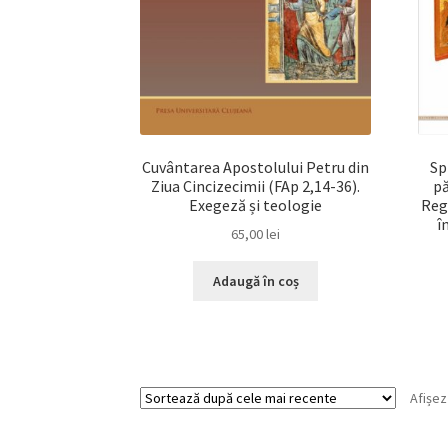
Cuvântarea Apostolului Petru din
Sp
Ziua Cincizecimii (FAp 2,14-36).
pă
Exegeză și teologie
Reg
î
65,00
lei
Adaugă în coș
Afișez