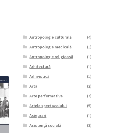
Antropologie culturală
(4)
Antropologie medicală
(1)
Antropologie religioasă
(1)
Arhitectură
(1)
Arhivistică
(1)
Arta
(2)
Arte performative
(7)
Artele spectacolului
(5)
Asigurari
(1)
Asistență socială
(3)