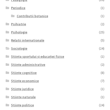
Periodice
(1)
Contributii botanice
(1)
Psihiatrie
(2)
Psihologie
(25)
Relatii internationale
(5)
Sociologie
(24)
Știința sportului și educației fizice
(1)
Științe administrative
(2)
Științe cognitive
(8)
Științe economice
(7)
Științe juridice
(1)
Stiinte naturale
(1)
Științe politice
(24)