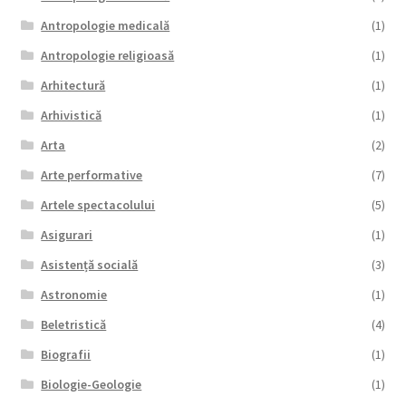
Antropologie medicală
(1)
Antropologie religioasă
(1)
Arhitectură
(1)
Arhivistică
(1)
Arta
(2)
Arte performative
(7)
Artele spectacolului
(5)
Asigurari
(1)
Asistență socială
(3)
Astronomie
(1)
Beletristică
(4)
Biografii
(1)
Biologie-Geologie
(1)