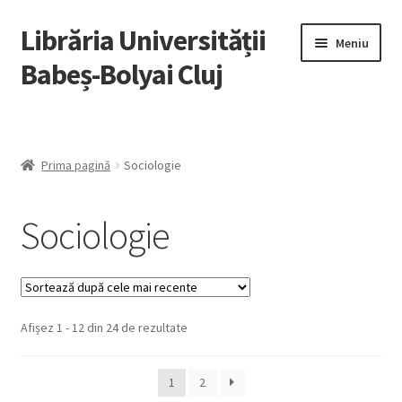
Librăria Universității
Sari
Sari
Meniu
la
la
Babeș-Bolyai Cluj
navigare
conținut
Home
Lista autori
Prima pagină
Sociologie
Recenzii
Sociologie
Cărți cu reducere
Ebooks
Afișez 1 - 12 din 24 de rezultate
Open Access
1
2
Ghid pentru utilizarea ebook-urilor / Ebook Guide