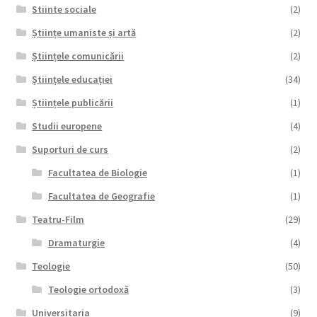
Stiinte sociale
(2)
Științe umaniste și artă
(2)
Științele comunicării
(2)
Științele educației
(34)
Științele publicării
(1)
Studii europene
(4)
Suporturi de curs
(2)
Facultatea de Biologie
(1)
Facultatea de Geografie
(1)
Teatru-Film
(29)
Dramaturgie
(4)
Teologie
(50)
Teologie ortodoxă
(3)
Universitaria
(9)