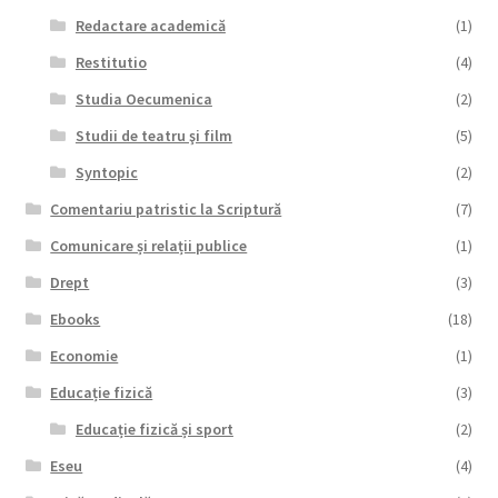
Redactare academică
(1)
Restitutio
(4)
Studia Oecumenica
(2)
Studii de teatru şi film
(5)
Syntopic
(2)
Comentariu patristic la Scriptură
(7)
Comunicare și relații publice
(1)
Drept
(3)
Ebooks
(18)
Economie
(1)
Educație fizică
(3)
Educație fizică și sport
(2)
Eseu
(4)