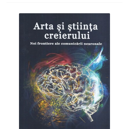
Manuale lb. română
Extinde
Colecții
meniul
copil
Periodice
Contact
Distribuție