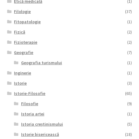
Etică medicală
(1)
Filologie
(37)
Fitopatologie
(1)
Fizică
(2)
Fizioterapie
(2)
Geografie
(7)
Geografia turismului
(1)
Inginerie
(1)
Istorie
(3)
Istorie-Filosofie
(65)
Filosofie
(9)
Istoria artei
(1)
Istoria creștinismului
(5)
Istorie bisericească
(18)