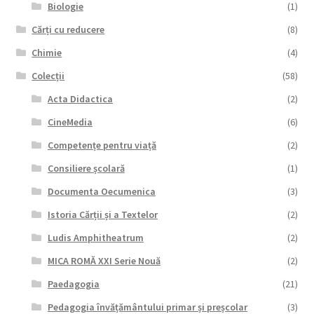
Biologie
(1)
Cărți cu reducere
(8)
Chimie
(4)
Colecții
(58)
Acta Didactica
(2)
CineMedia
(6)
Competențe pentru viață
(2)
Consiliere școlară
(1)
Documenta Oecumenica
(3)
Istoria Cărții și a Textelor
(2)
Ludis Amphitheatrum
(2)
MICA ROMĂ XXI Serie Nouă
(2)
Paedagogia
(21)
Pedagogia învățământului primar și preșcolar
(3)