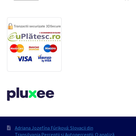
Adriana Jozefína Fúriková: Slovacii din
Transilvania.Percepții și Autopercepții. O analiză