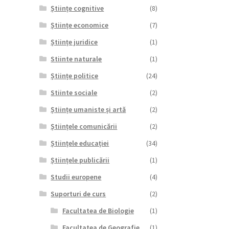
Științe cognitive
(8)
Științe economice
(7)
Științe juridice
(1)
Stiinte naturale
(1)
Științe politice
(24)
Stiinte sociale
(2)
Științe umaniste și artă
(2)
Științele comunicării
(2)
Științele educației
(34)
Științele publicării
(1)
Studii europene
(4)
Suporturi de curs
(2)
Facultatea de Biologie
(1)
Facultatea de Geografie
(1)