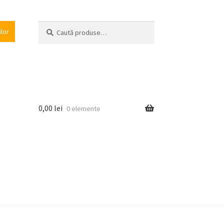
Caută
Caută
ilor
după:
0,00
lei
0 elemente