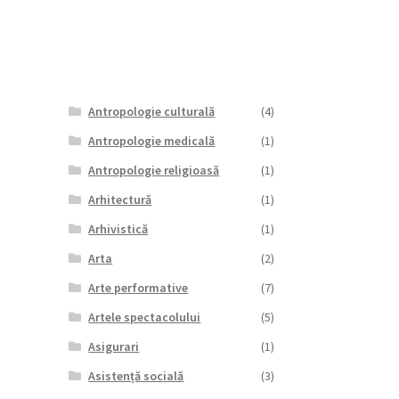
Antropologie culturală
(4)
Antropologie medicală
(1)
Antropologie religioasă
(1)
Arhitectură
(1)
Arhivistică
(1)
Arta
(2)
Arte performative
(7)
Artele spectacolului
(5)
Asigurari
(1)
Asistență socială
(3)