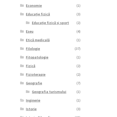
Economie
(1)
Educație fizică
(3)
Educație fizică și sport
(2)
Eseu
(4)
Etică medicală
(1)
Filologie
(37)
Fitopatologie
(1)
Fizică
(2)
Fizioterapie
(2)
Geografie
(7)
Geografia turismului
(1)
Inginerie
(1)
Istorie
(3)