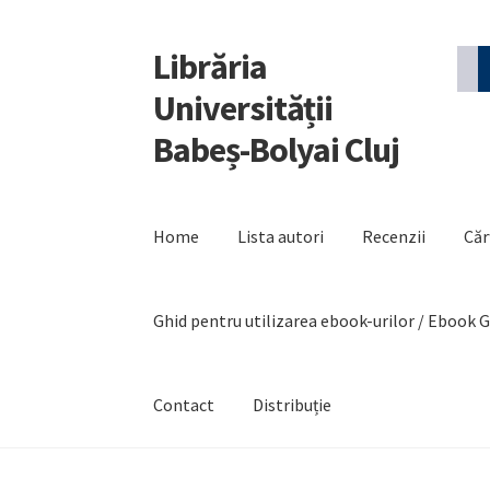
Librăria
Sari
Sari
la
la
Universității
navigare
conținut
Babeș-Bolyai Cluj
Home
Lista autori
Recenzii
Căr
Ghid pentru utilizarea ebook-urilor / Ebook 
Contact
Distribuție