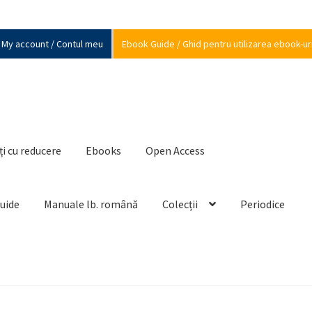
My account / Contul meu
Ebook Guide / Ghid pentru utilizarea ebook-ur
ți cu reducere
Ebooks
Open Access
Guide
Manuale lb. română
Colecții
Periodice