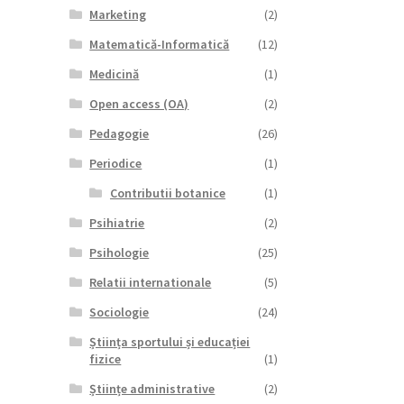
Marketing
(2)
Matematică-Informatică
(12)
Medicină
(1)
Open access (OA)
(2)
Pedagogie
(26)
Periodice
(1)
Contributii botanice
(1)
Psihiatrie
(2)
Psihologie
(25)
Relatii internationale
(5)
Sociologie
(24)
Știința sportului și educației
fizice
(1)
Științe administrative
(2)