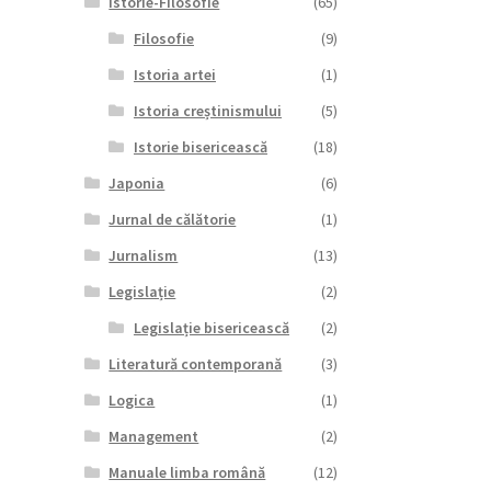
Istorie-Filosofie
(65)
Filosofie
(9)
Istoria artei
(1)
Istoria creștinismului
(5)
Istorie bisericească
(18)
Japonia
(6)
Jurnal de călătorie
(1)
Jurnalism
(13)
Legislație
(2)
Legislație bisericească
(2)
Literatură contemporană
(3)
Logica
(1)
Management
(2)
Manuale limba română
(12)