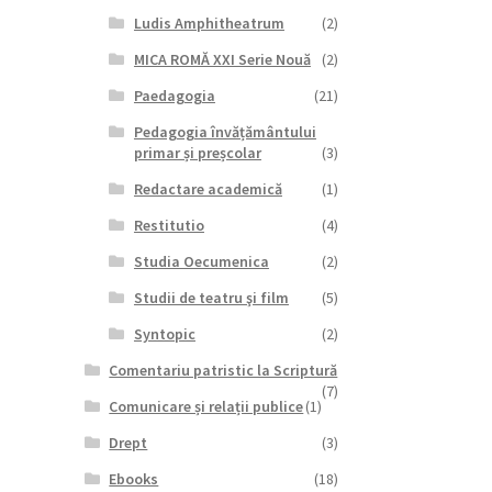
Ludis Amphitheatrum
(2)
MICA ROMĂ XXI Serie Nouă
(2)
Paedagogia
(21)
Pedagogia învățământului
primar și preșcolar
(3)
Redactare academică
(1)
Restitutio
(4)
Studia Oecumenica
(2)
Studii de teatru şi film
(5)
Syntopic
(2)
Comentariu patristic la Scriptură
(7)
Comunicare și relații publice
(1)
Drept
(3)
Ebooks
(18)