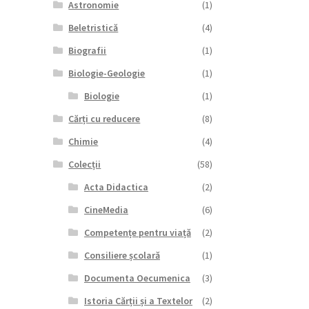
Astronomie
(1)
Beletristică
(4)
Biografii
(1)
Biologie-Geologie
(1)
Biologie
(1)
Cărți cu reducere
(8)
Chimie
(4)
Colecții
(58)
Acta Didactica
(2)
CineMedia
(6)
Competențe pentru viață
(2)
Consiliere școlară
(1)
Documenta Oecumenica
(3)
Istoria Cărții și a Textelor
(2)