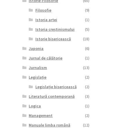
Istorie-Filosofie
(65)
Filosofie
(9)
Istoria artei
(1)
Istoria creștinismului
(5)
Istorie bisericească
(18)
Japonia
(6)
Jurnal de călătorie
(1)
Jurnalism
(13)
Legislație
(2)
Legislație bisericească
(2)
Literatură contemporană
(3)
Logica
(1)
Management
(2)
Manuale limba română
(12)