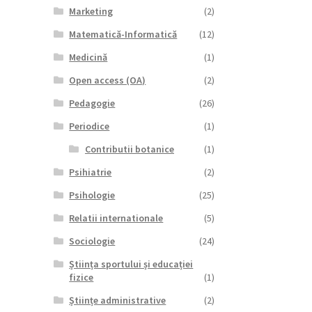
Marketing
(2)
Matematică-Informatică
(12)
Medicină
(1)
Open access (OA)
(2)
Pedagogie
(26)
Periodice
(1)
Contributii botanice
(1)
Psihiatrie
(2)
Psihologie
(25)
Relatii internationale
(5)
Sociologie
(24)
Știința sportului și educației
fizice
(1)
Științe administrative
(2)