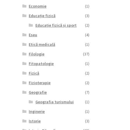
Economie
(1)
Educație fizică
(3)
Educație fizică și sport
(2)
Eseu
(4)
Etică medicală
(1)
Filologie
(37)
Fitopatologie
(1)
Fizică
(2)
Fizioterapie
(2)
Geografie
(7)
Geografia turismului
(1)
Inginerie
(1)
Istorie
(3)