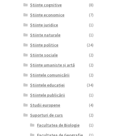
Științe cognitive
(8)
Științe economice
(7)
Științe juridice
(1)
Stiinte naturale
(1)
Științe politice
(24)
Stiinte sociale
(2)
Științe umaniste și artă
(2)
Științele comunicării
(2)
Științele educației
(34)
Științele publicării
(1)
Studii europene
(4)
Suporturi de curs
(2)
Facultatea de Biologie
(1)
Facultatea de Geografie
(1)