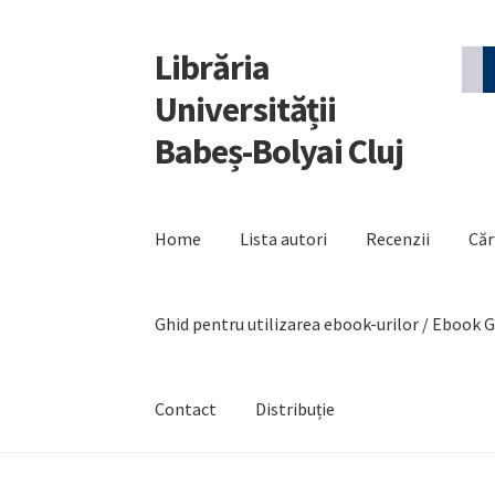
Librăria
Sari
Sari
la
la
Universității
navigare
conținut
Babeș-Bolyai Cluj
Home
Lista autori
Recenzii
Căr
Ghid pentru utilizarea ebook-urilor / Ebook 
Contact
Distribuție