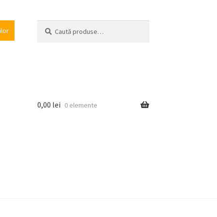
Caută
Caută
ilor
după:
0,00
lei
0 elemente