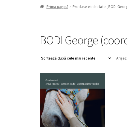
Prima pagină
Produse etichetate „BODI Georg
BODI George (coord
Afișez