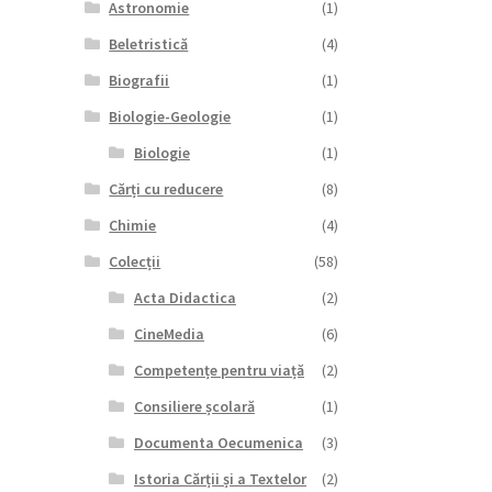
Astronomie
(1)
Beletristică
(4)
Biografii
(1)
Biologie-Geologie
(1)
Biologie
(1)
Cărți cu reducere
(8)
Chimie
(4)
Colecții
(58)
Acta Didactica
(2)
CineMedia
(6)
Competențe pentru viață
(2)
Consiliere școlară
(1)
Documenta Oecumenica
(3)
Istoria Cărții și a Textelor
(2)