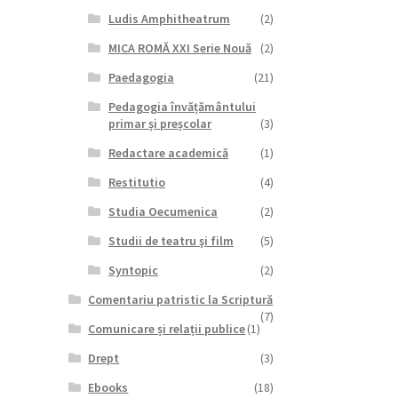
Ludis Amphitheatrum
(2)
MICA ROMĂ XXI Serie Nouă
(2)
Paedagogia
(21)
Pedagogia învățământului
primar și preșcolar
(3)
Redactare academică
(1)
Restitutio
(4)
Studia Oecumenica
(2)
Studii de teatru şi film
(5)
Syntopic
(2)
Comentariu patristic la Scriptură
(7)
Comunicare și relații publice
(1)
Drept
(3)
Ebooks
(18)