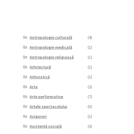
Antropologie culturală
(4)
Antropologie medicală
(1)
Antropologie religioasă
(1)
Arhitectură
(1)
Arhivistică
(1)
Arta
(2)
Arte performative
(7)
Artele spectacolului
(5)
Asigurari
(1)
Asistență socială
(3)