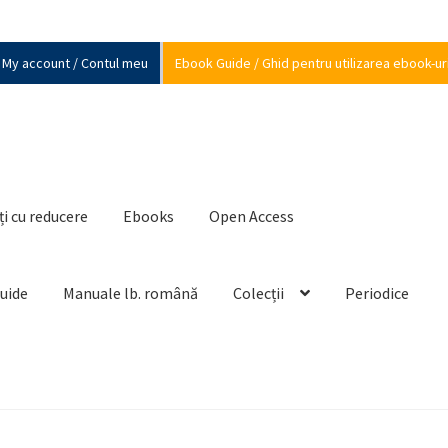
My account / Contul meu
Ebook Guide / Ghid pentru utilizarea ebook-ur
ți cu reducere
Ebooks
Open Access
Guide
Manuale lb. română
Colecții
Periodice