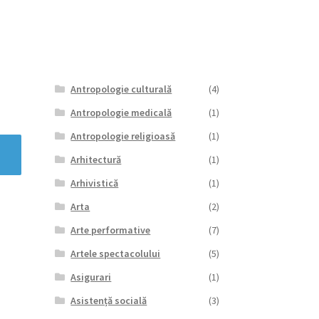
Antropologie culturală
(4)
Antropologie medicală
(1)
Antropologie religioasă
(1)
Arhitectură
(1)
Arhivistică
(1)
Arta
(2)
Arte performative
(7)
Artele spectacolului
(5)
Asigurari
(1)
Asistență socială
(3)