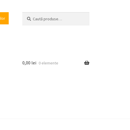
Caută
Caută
ilor
după:
0,00
lei
0 elemente