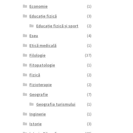
Economie
(1)
Educație fizică
(3)
Educație fizică și sport
(2)
Eseu
(4)
Etică medicală
(1)
Filologie
(37)
Fitopatologie
(1)
Fizică
(2)
Fizioterapie
(2)
Geografie
(7)
Geografia turismului
(1)
Inginerie
(1)
Istorie
(3)