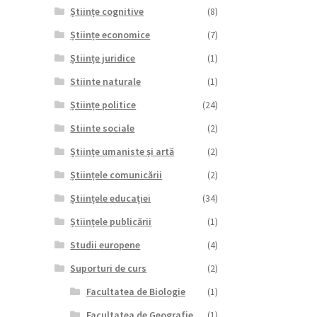
Științe cognitive
(8)
Științe economice
(7)
Științe juridice
(1)
Stiinte naturale
(1)
Științe politice
(24)
Stiinte sociale
(2)
Științe umaniste și artă
(2)
Științele comunicării
(2)
Științele educației
(34)
Științele publicării
(1)
Studii europene
(4)
Suporturi de curs
(2)
Facultatea de Biologie
(1)
Facultatea de Geografie
(1)