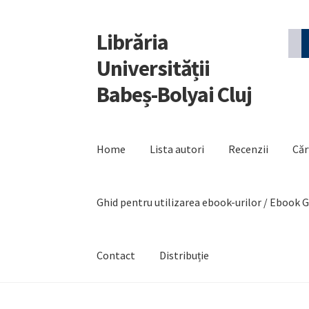
Librăria
Sari
Sari
la
la
Universității
navigare
conținut
Babeș-Bolyai Cluj
Home
Lista autori
Recenzii
Căr
Ghid pentru utilizarea ebook-urilor / Ebook 
Contact
Distribuție