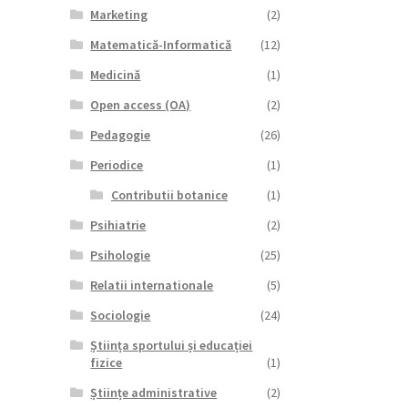
Marketing
(2)
Matematică-Informatică
(12)
Medicină
(1)
Open access (OA)
(2)
Pedagogie
(26)
Periodice
(1)
Contributii botanice
(1)
Psihiatrie
(2)
Psihologie
(25)
Relatii internationale
(5)
Sociologie
(24)
Știința sportului și educației
fizice
(1)
Științe administrative
(2)