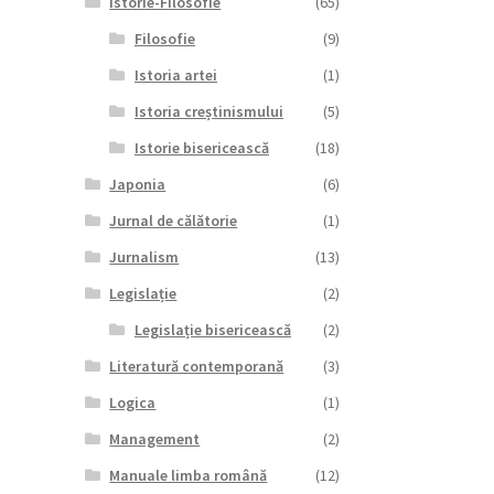
Istorie-Filosofie
(65)
Filosofie
(9)
Istoria artei
(1)
Istoria creștinismului
(5)
Istorie bisericească
(18)
Japonia
(6)
Jurnal de călătorie
(1)
Jurnalism
(13)
Legislație
(2)
Legislație bisericească
(2)
Literatură contemporană
(3)
Logica
(1)
Management
(2)
Manuale limba română
(12)