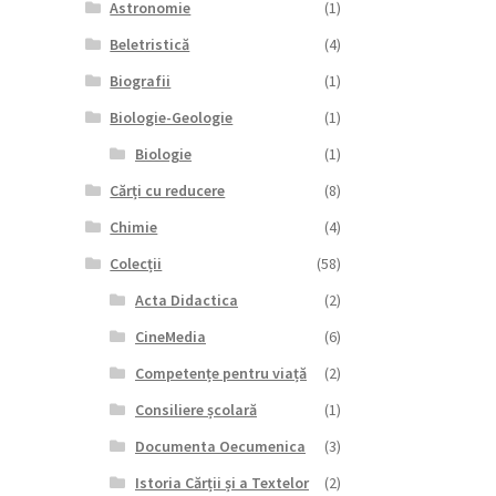
Astronomie
(1)
Beletristică
(4)
Biografii
(1)
Biologie-Geologie
(1)
Biologie
(1)
Cărți cu reducere
(8)
Chimie
(4)
Colecții
(58)
Acta Didactica
(2)
CineMedia
(6)
Competențe pentru viață
(2)
Consiliere școlară
(1)
Documenta Oecumenica
(3)
Istoria Cărții și a Textelor
(2)