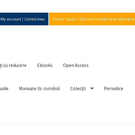
My account / Contul meu
Ebook Guide / Ghid pentru utilizarea ebook-ur
ți cu reducere
Ebooks
Open Access
Guide
Manuale lb. română
Colecții
Periodice