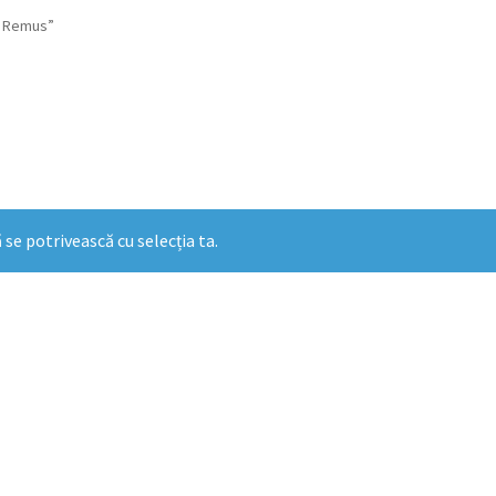
U Remus”
 se potrivească cu selecția ta.