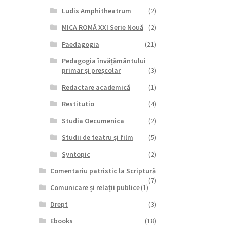
Ludis Amphitheatrum
(2)
MICA ROMĂ XXI Serie Nouă
(2)
Paedagogia
(21)
Pedagogia învățământului
primar și preșcolar
(3)
Redactare academică
(1)
Restitutio
(4)
Studia Oecumenica
(2)
Studii de teatru şi film
(5)
Syntopic
(2)
Comentariu patristic la Scriptură
(7)
Comunicare și relații publice
(1)
Drept
(3)
Ebooks
(18)