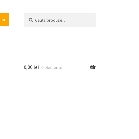
Caută
Caută
ilor
după:
0,00
lei
0 elemente