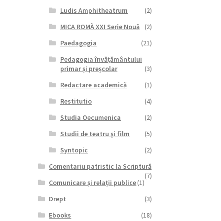
Ludis Amphitheatrum
(2)
MICA ROMĂ XXI Serie Nouă
(2)
Paedagogia
(21)
Pedagogia învățământului
primar și preșcolar
(3)
Redactare academică
(1)
Restitutio
(4)
Studia Oecumenica
(2)
Studii de teatru şi film
(5)
Syntopic
(2)
Comentariu patristic la Scriptură
(7)
Comunicare și relații publice
(1)
Drept
(3)
Ebooks
(18)