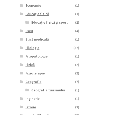
Economie
(1)
Educație fizică
(3)
Educație fizică și sport
(2)
Eseu
(4)
Etică medicală
(1)
Filologie
(37)
Fitopatologie
(1)
Fizică
(2)
Fizioterapie
(2)
Geografie
(7)
Geografia turismului
(1)
Inginerie
(1)
Istorie
(3)