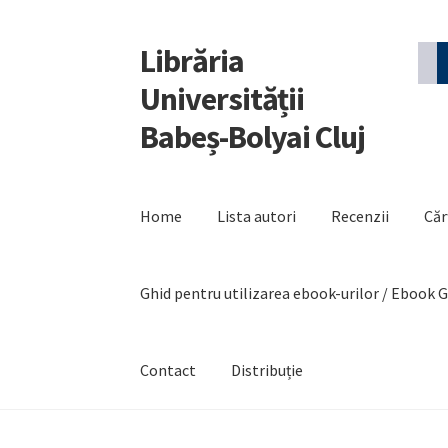
Librăria
Sari
Sari
la
la
Universității
navigare
conținut
Babeș-Bolyai Cluj
Home
Lista autori
Recenzii
Căr
Ghid pentru utilizarea ebook-urilor / Ebook 
Contact
Distribuție