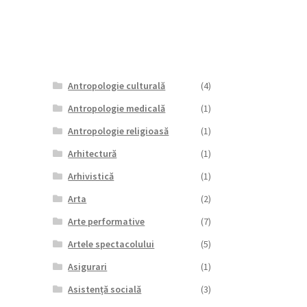
Antropologie culturală
(4)
Antropologie medicală
(1)
Antropologie religioasă
(1)
Arhitectură
(1)
Arhivistică
(1)
Arta
(2)
Arte performative
(7)
Artele spectacolului
(5)
Asigurari
(1)
Asistență socială
(3)