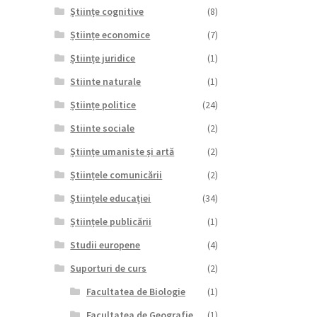
Științe cognitive
(8)
Științe economice
(7)
Științe juridice
(1)
Stiinte naturale
(1)
Științe politice
(24)
Stiinte sociale
(2)
Științe umaniste și artă
(2)
Științele comunicării
(2)
Științele educației
(34)
Științele publicării
(1)
Studii europene
(4)
Suporturi de curs
(2)
Facultatea de Biologie
(1)
Facultatea de Geografie
(1)