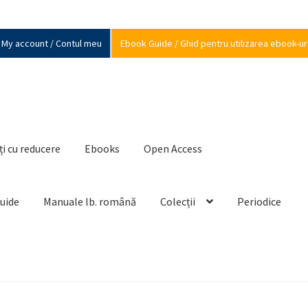
My account / Contul meu
Ebook Guide / Ghid pentru utilizarea ebook-ur
ți cu reducere
Ebooks
Open Access
Guide
Manuale lb. română
Colecții
Periodice