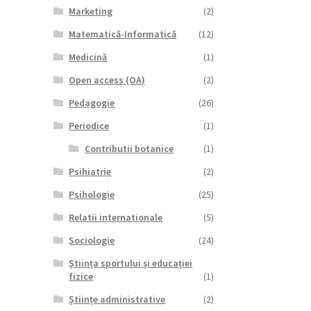
Marketing
(2)
Matematică-Informatică
(12)
Medicină
(1)
Open access (OA)
(2)
Pedagogie
(26)
Periodice
(1)
Contributii botanice
(1)
Psihiatrie
(2)
Psihologie
(25)
Relatii internationale
(5)
Sociologie
(24)
Știința sportului și educației
fizice
(1)
Științe administrative
(2)