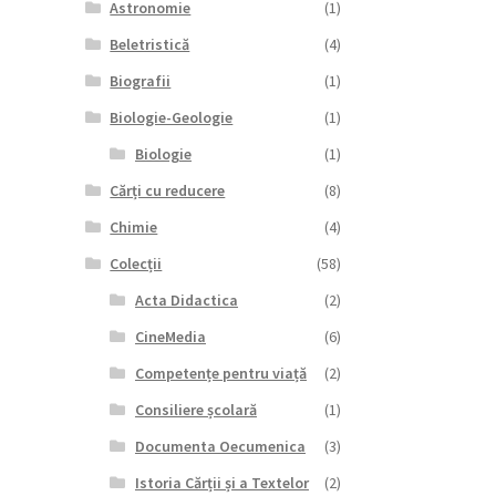
Astronomie
(1)
Beletristică
(4)
Biografii
(1)
Biologie-Geologie
(1)
Biologie
(1)
Cărți cu reducere
(8)
Chimie
(4)
Colecții
(58)
Acta Didactica
(2)
CineMedia
(6)
Competențe pentru viață
(2)
Consiliere școlară
(1)
Documenta Oecumenica
(3)
Istoria Cărții și a Textelor
(2)