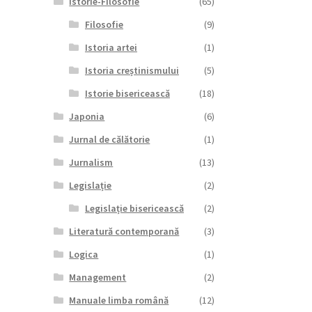
Istorie-Filosofie
(65)
Filosofie
(9)
Istoria artei
(1)
Istoria creștinismului
(5)
Istorie bisericească
(18)
Japonia
(6)
Jurnal de călătorie
(1)
Jurnalism
(13)
Legislație
(2)
Legislație bisericească
(2)
Literatură contemporană
(3)
Logica
(1)
Management
(2)
Manuale limba română
(12)