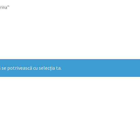
rina”
 se potrivească cu selecția ta.