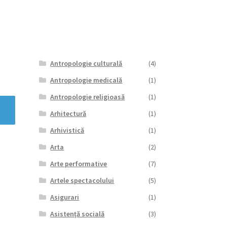
Antropologie culturală
(4)
Antropologie medicală
(1)
Antropologie religioasă
(1)
Arhitectură
(1)
Arhivistică
(1)
Arta
(2)
Arte performative
(7)
Artele spectacolului
(5)
Asigurari
(1)
Asistență socială
(3)