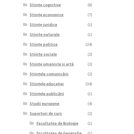
Științe cognitive
(8)
Științe economice
(7)
Științe juridice
(1)
Stiinte naturale
(1)
Științe politice
(24)
Stiinte sociale
(2)
Științe umaniste și artă
(2)
Științele comunicării
(2)
Științele educației
(34)
Științele publicării
(1)
Studii europene
(4)
Suporturi de curs
(2)
Facultatea de Biologie
(1)
Facultatea de Geografie
(1)