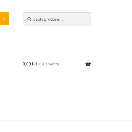
Caută
Caută
ilor
după:
0,00
lei
0 elemente