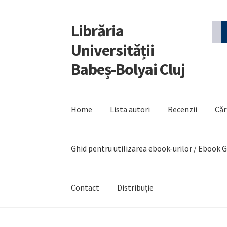
Librăria
Sari
Sari
la
la
Universității
navigare
conținut
Babeș-Bolyai Cluj
Home
Lista autori
Recenzii
Căr
Ghid pentru utilizarea ebook-urilor / Ebook 
Contact
Distribuție