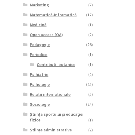
Marketing
(2)
Matematică-Informatică
(12)
Medicină
(1)
Open access (OA)
(2)
Pedagogie
(26)
Periodice
(1)
Contributii botanice
(1)
Psihiatrie
(2)
Psihologie
(25)
Relatii internationale
(5)
Sociologie
(24)
Știința sportului și educației
fizice
(1)
Științe administrative
(2)