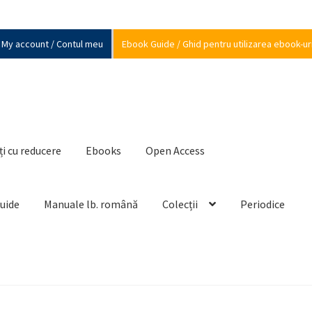
My account / Contul meu
Ebook Guide / Ghid pentru utilizarea ebook-ur
ți cu reducere
Ebooks
Open Access
Guide
Manuale lb. română
Colecții
Periodice