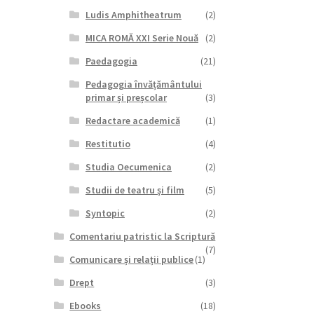
Ludis Amphitheatrum
(2)
MICA ROMĂ XXI Serie Nouă
(2)
Paedagogia
(21)
Pedagogia învățământului
primar și preșcolar
(3)
Redactare academică
(1)
Restitutio
(4)
Studia Oecumenica
(2)
Studii de teatru şi film
(5)
Syntopic
(2)
Comentariu patristic la Scriptură
(7)
Comunicare și relații publice
(1)
Drept
(3)
Ebooks
(18)