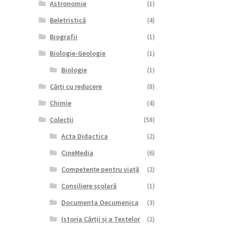
Astronomie
(1)
Beletristică
(4)
Biografii
(1)
Biologie-Geologie
(1)
Biologie
(1)
Cărți cu reducere
(8)
Chimie
(4)
Colecții
(58)
Acta Didactica
(2)
CineMedia
(6)
Competențe pentru viață
(2)
Consiliere școlară
(1)
Documenta Oecumenica
(3)
Istoria Cărții și a Textelor
(2)