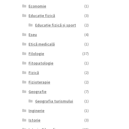
Economie
(1)
Educație fizică
(3)
Educație fizică și sport
(2)
Eseu
(4)
Etică medicală
(1)
Filologie
(37)
Fitopatologie
(1)
Fizică
(2)
Fizioterapie
(2)
Geografie
(7)
Geografia turismului
(1)
Inginerie
(1)
Istorie
(3)