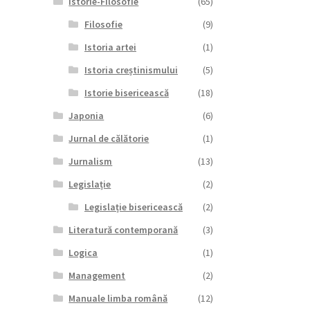
Istorie-Filosofie
(65)
Filosofie
(9)
Istoria artei
(1)
Istoria creștinismului
(5)
Istorie bisericească
(18)
Japonia
(6)
Jurnal de călătorie
(1)
Jurnalism
(13)
Legislație
(2)
Legislație bisericească
(2)
Literatură contemporană
(3)
Logica
(1)
Management
(2)
Manuale limba română
(12)