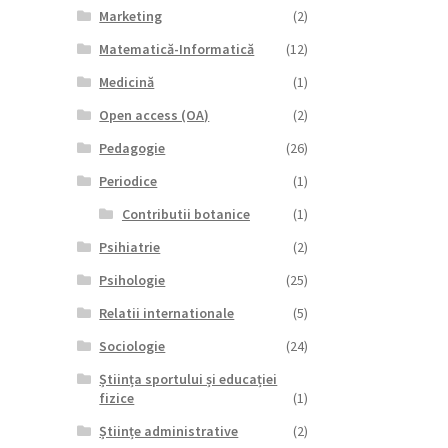
Marketing
(2)
Matematică-Informatică
(12)
Medicină
(1)
Open access (OA)
(2)
Pedagogie
(26)
Periodice
(1)
Contributii botanice
(1)
Psihiatrie
(2)
Psihologie
(25)
Relatii internationale
(5)
Sociologie
(24)
Știința sportului și educației
fizice
(1)
Științe administrative
(2)