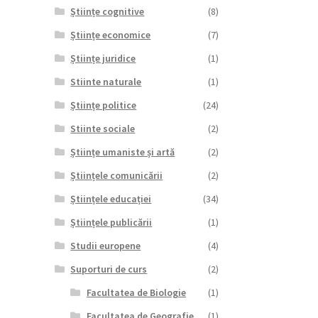
Științe cognitive
(8)
Științe economice
(7)
Științe juridice
(1)
Stiinte naturale
(1)
Științe politice
(24)
Stiinte sociale
(2)
Științe umaniste și artă
(2)
Științele comunicării
(2)
Științele educației
(34)
Științele publicării
(1)
Studii europene
(4)
Suporturi de curs
(2)
Facultatea de Biologie
(1)
Facultatea de Geografie
(1)