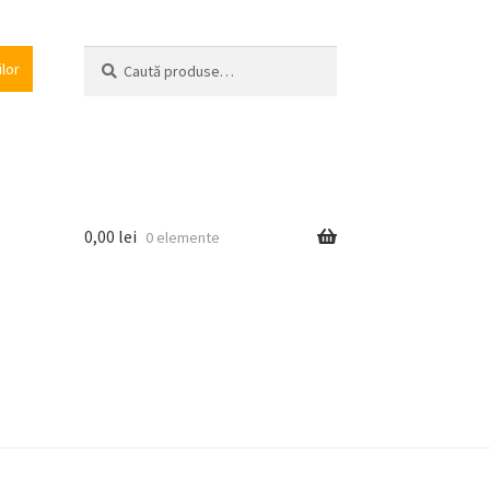
Caută
Caută
ilor
după:
0,00
lei
0 elemente