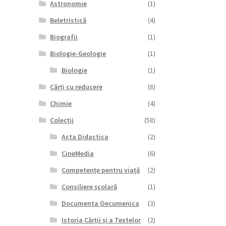
Astronomie
(1)
Beletristică
(4)
Biografii
(1)
Biologie-Geologie
(1)
Biologie
(1)
Cărți cu reducere
(8)
Chimie
(4)
Colecții
(58)
Acta Didactica
(2)
CineMedia
(6)
Competențe pentru viață
(2)
Consiliere școlară
(1)
Documenta Oecumenica
(3)
Istoria Cărții și a Textelor
(2)