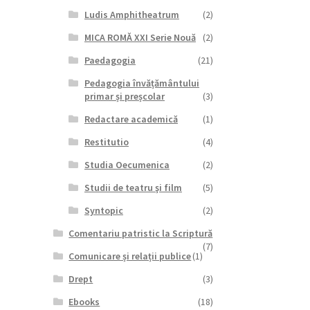
Ludis Amphitheatrum
(2)
MICA ROMĂ XXI Serie Nouă
(2)
Paedagogia
(21)
Pedagogia învățământului
primar și preșcolar
(3)
Redactare academică
(1)
Restitutio
(4)
Studia Oecumenica
(2)
Studii de teatru şi film
(5)
Syntopic
(2)
Comentariu patristic la Scriptură
(7)
Comunicare și relații publice
(1)
Drept
(3)
Ebooks
(18)