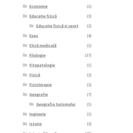
Economie
(1)
Educație fizică
(3)
Educație fizică și sport
(2)
Eseu
(4)
Etică medicală
(1)
Filologie
(37)
Fitopatologie
(1)
Fizică
(2)
Fizioterapie
(2)
Geografie
(7)
Geografia turismului
(1)
Inginerie
(1)
Istorie
(3)