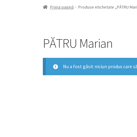
Prima pagină
Produse etichetate „PĂTRU Mar
PĂTRU Marian
Nu a fost găsit niciun produs care să