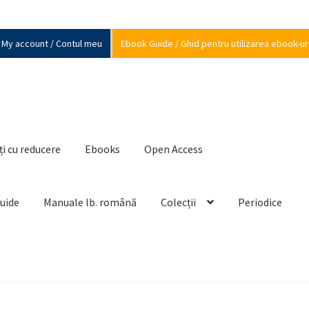
My account / Contul meu
Ebook Guide / Ghid pentru utilizarea ebook-ur
ți cu reducere
Ebooks
Open Access
Guide
Manuale lb. română
Colecții
Periodice