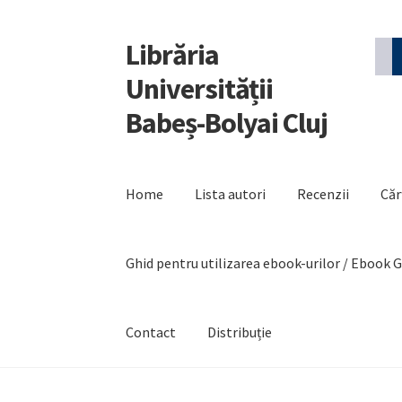
Librăria
Sari
Sari
la
la
Universității
navigare
conținut
Babeș-Bolyai Cluj
Home
Lista autori
Recenzii
Căr
Ghid pentru utilizarea ebook-urilor / Ebook 
Contact
Distribuție