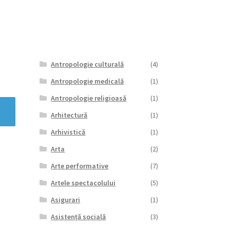
Antropologie culturală
(4)
Antropologie medicală
(1)
Antropologie religioasă
(1)
Arhitectură
(1)
Arhivistică
(1)
Arta
(2)
Arte performative
(7)
Artele spectacolului
(5)
Asigurari
(1)
Asistență socială
(3)