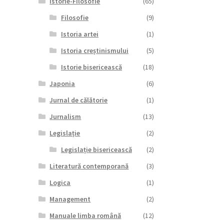
Istorie-Filosofie
(65)
Filosofie
(9)
Istoria artei
(1)
Istoria creștinismului
(5)
Istorie bisericească
(18)
Japonia
(6)
Jurnal de călătorie
(1)
Jurnalism
(13)
Legislație
(2)
Legislație bisericească
(2)
Literatură contemporană
(3)
Logica
(1)
Management
(2)
Manuale limba română
(12)