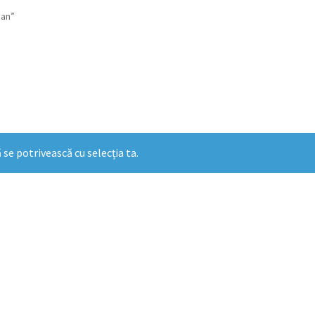
ian”
 se potrivească cu selecția ta.