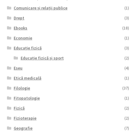
Comunicare și relații publice
(1)
Drept
(3)
Ebooks
(18)
Economie
(1)
Educație fizică
(3)
Educație fizică și sport
(2)
Eseu
(4)
Etică medicală
(1)
Filologie
(37)
Fitopatologie
(1)
Fizică
(2)
Fizioterapie
(2)
Geografie
(7)