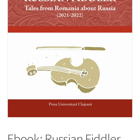
Manuale lb. română
Extinde
Colecții
meniul
copil
Periodice
Contact
Distribuție
Ebook: Russian Fiddler.