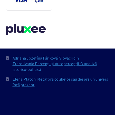
Adriana Jozefína Fúriková: Slovacii din
Transilvania.Percepții și Autopercepții. O analiză
istorico‐politică
Elena Platon: Metafora colibelor sau despre un univers
încă prezent