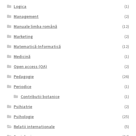
Logica
(1)
Management
(2)
Manuale limba română
(12)
Marketing
(2)
Matematică-Informatică
(12)
Medicină
(1)
Open access (OA)
(2)
Pedagogie
(26)
Periodice
(1)
Contributii botanice
(1)
Psihiatrie
(2)
Psihologie
(25)
Relatii internationale
(5)