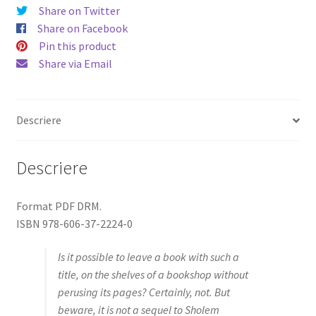
Share on Twitter
about
Share on Facebook
Russia
Pin this product
(2021-
Share via Email
2022)
Descriere
Descriere
Format PDF DRM.
ISBN 978-606-37-2224-0
Is it possible to leave a book with such a
title, on the shelves of a bookshop without
perusing its pages? Certainly, not. But
beware, it is not a sequel to Sholem