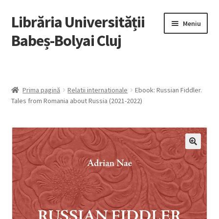
Librăria Universității
Sari
Sari
Meniu
la
la
Babeș-Bolyai Cluj
navigare
conținut
Home
Lista autori
Prima pagină
Relatii internationale
Ebook: Russian Fiddler.
Tales from Romania about Russia (2021-2022)
Recenzii
Cărți cu reducere
Ebooks
Open Access
Ghid pentru utilizarea ebook-urilor / Ebook Guide