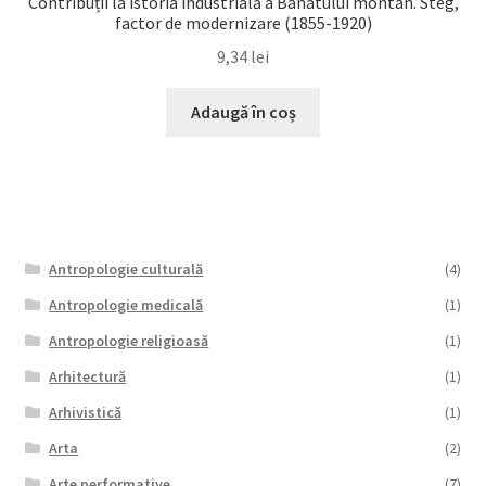
Contribuții la istoria industrială a Banatului montan. Steg,
factor de modernizare (1855-1920)
9,34
lei
Adaugă în coș
Antropologie culturală
(4)
Antropologie medicală
(1)
Antropologie religioasă
(1)
Arhitectură
(1)
Arhivistică
(1)
Arta
(2)
Arte performative
(7)