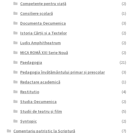
Competențe pentru viață
(2)
Consiliere școlară
(1)
Documenta Oecumenica
(3)
Istoria Cărții și a Textelor
(2)
Ludis Amphitheatrum
(2)
MICA ROMĂ XXI Serie Nouă
(2)
Paedagogia
(21)
Pedagogia învățământului primar și preșcolar
(3)
Redactare academică
(1)
Restitutio
(4)
Studia Oecumenica
(2)
Studii de teatru şi film
(5)
Syntopic
(2)
Comentariu patristic la Scriptură
(7)