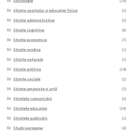
Sociologie
(24)
Știința sportului și educației fizice
(1)
Științe administrative
(2)
Științe cognitive
(8)
Științe economice
(7)
Științe juridice
(1)
Stiinte naturale
(1)
Științe politice
(24)
Stiinte sociale
(2)
Științe umaniste și artă
(2)
Științele comunicării
(2)
Științele educației
(34)
Științele publicării
(1)
Studii europene
(4)