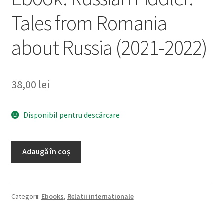
Tales from Romania
about Russia (2021-2022)
38,00
lei
Disponibil pentru descărcare
Cantitate
Adaugă în coș
Ebook:
Russian
Fiddler.
Tales
Categorii:
Ebooks
,
Relatii internationale
from
Romania