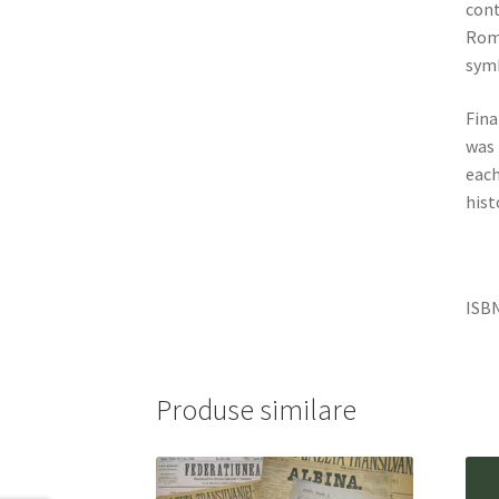
cont
Roma
symb
Fina
was 
each
hist
ISBN
Produse similare