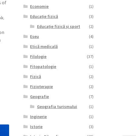
s of
Economie
(1)
Educație fizică
(3)
k.
Educație fizică și sport
(2)
ion
Eseu
(4)
n
Etică medicală
(1)
Filologie
(37)
Fitopatologie
(1)
Fizică
(2)
Fizioterapie
(2)
Geografie
(7)
Geografia turismului
(1)
Inginerie
(1)
Istorie
(3)