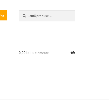
Caută
Caută
ilor
după:
0,00
lei
0 elemente