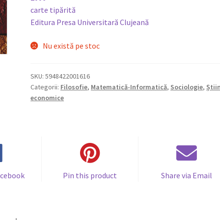
carte tipărită
Editura Presa Universitară Clujeană
Nu există pe stoc
SKU:
5948422001616
Categorii:
Filosofie
,
Matematică-Informatică
,
Sociologie
,
Știi
economice
acebook
Pin this product
Share via Email