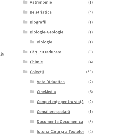
Astronomie
(1)
Beletristică
(4)
Biografii
(1)
Biologie-Geologie
(1)
Biologie
(1)
Cărți cu reducere
(8)
nțe
Chimie
(4)
Colecții
(58)
Acta Didactica
(2)
CineMedia
(6)
Competențe pentru viață
(2)
Consiliere școlară
(1)
Documenta Oecumenica
(3)
Istoria Cărții și a Textelor
(2)