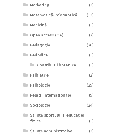
Marketing
(2)
Matematică-Informatică
(12)
Medicină
(1)
Open access (OA)
(2)
Pedagogie
(26)
Periodice
(1)
Contributii botanice
(1)
Psihiatrie
(2)
Psihologie
(25)
Relatii internationale
(5)
Sociologie
(24)
Știința sportului și educației
fizice
(1)
Științe administrative
(2)