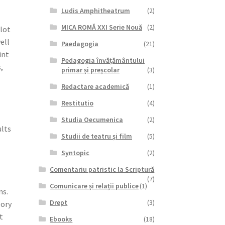
Ludis Amphitheatrum
(2)
MICA ROMĂ XXI Serie Nouă
(2)
 lot
ell
Paedagogia
(21)
int
Pedagogia învățământului
,
primar și preșcolar
(3)
Redactare academică
(1)
Restitutio
(4)
Studia Oecumenica
(2)
lts
Studii de teatru şi film
(5)
Syntopic
(2)
Comentariu patristic la Scriptură
(7)
Comunicare și relații publice
(1)
ns.
Drept
(3)
eory
t
Ebooks
(18)