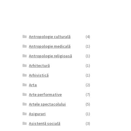
Antropologie culturală
(4)
Antropologie medicală
(1)
Antropologie religioasă
(1)
Arhitectură
(1)
Arhivistică
(1)
Arta
(2)
Arte performative
(7)
Artele spectacolului
(5)
Asigurari
(1)
Asistență socială
(3)