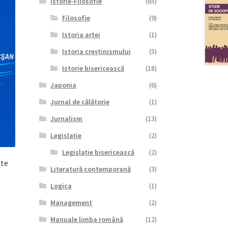
Istorie-Filosofie
(65)
Filosofie
(9)
Istoria artei
(1)
Istoria creștinismului
(5)
Istorie bisericească
(18)
Japonia
(6)
Jurnal de călătorie
(1)
Jurnalism
(13)
Legislație
(2)
Legislație bisericească
(2)
ate
Literatură contemporană
(3)
Logica
(1)
Management
(2)
Manuale limba română
(12)