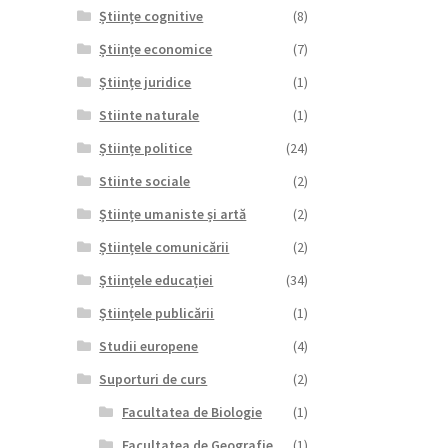
Științe cognitive
(8)
Științe economice
(7)
Științe juridice
(1)
Stiinte naturale
(1)
Științe politice
(24)
Stiinte sociale
(2)
Științe umaniste și artă
(2)
Științele comunicării
(2)
Științele educației
(34)
Științele publicării
(1)
Studii europene
(4)
Suporturi de curs
(2)
Facultatea de Biologie
(1)
Facultatea de Geografie
(1)