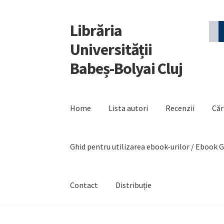
Librăria
Sari
Sari
la
la
Universității
navigare
conținut
Babeș-Bolyai Cluj
Home
Lista autori
Recenzii
Căr
Ghid pentru utilizarea ebook-urilor / Ebook 
Contact
Distribuție