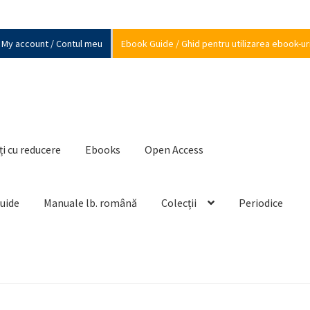
My account / Contul meu
Ebook Guide / Ghid pentru utilizarea ebook-ur
ți cu reducere
Ebooks
Open Access
Guide
Manuale lb. română
Colecții
Periodice