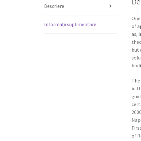
De
Descriere
One 
Informații suplimentare
of a
as, 
theo
but 
solu
bodi
The 
in t
guid
cert
2000
Napo
Firs
of R