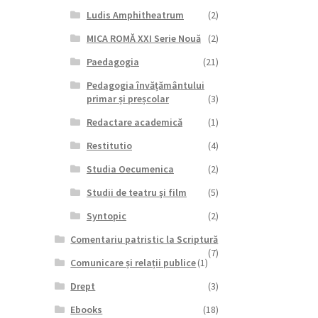
Ludis Amphitheatrum
(2)
MICA ROMĂ XXI Serie Nouă
(2)
Paedagogia
(21)
Pedagogia învățământului
primar și preșcolar
(3)
Redactare academică
(1)
Restitutio
(4)
Studia Oecumenica
(2)
Studii de teatru şi film
(5)
Syntopic
(2)
Comentariu patristic la Scriptură
(7)
Comunicare și relații publice
(1)
Drept
(3)
Ebooks
(18)