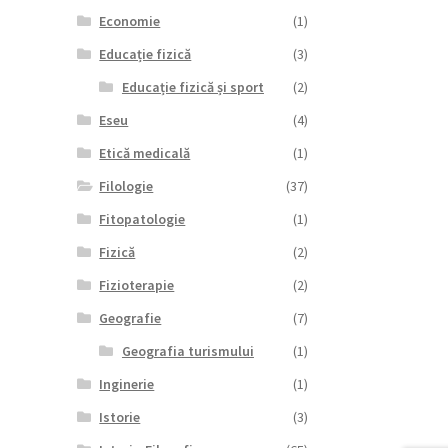
Economie
(1)
Educație fizică
(3)
Educație fizică și sport
(2)
Eseu
(4)
Etică medicală
(1)
Filologie
(37)
Fitopatologie
(1)
Fizică
(2)
Fizioterapie
(2)
Geografie
(7)
Geografia turismului
(1)
Inginerie
(1)
Istorie
(3)