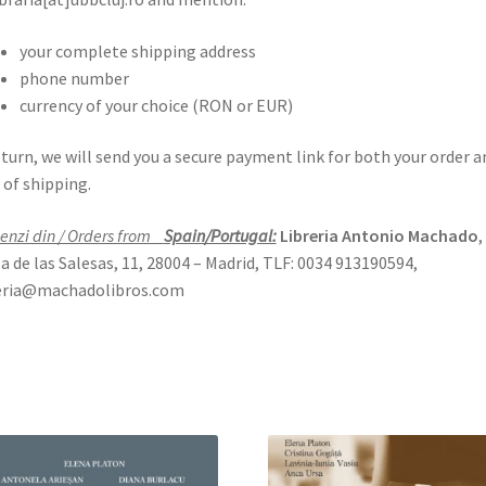
your complete shipping address
phone number
currency of your choice (RON or EUR)
eturn, we will send you a secure payment link for both your order a
 of shipping.
nzi din / Orders from
Spain/Portugal:
Libreria Antonio Machado
,
a de las Salesas, 11, 28004 – Madrid, TLF: 0034 913190594,
reria@machadolibros.com