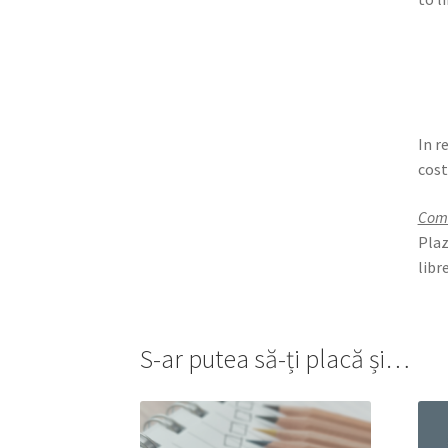
In r
cost
Come
Plaz
lib
S-ar putea să-ți placă și…