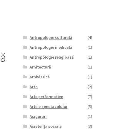
Antropologie culturală
(4)
Antropologie medicală
(1)
că
Antropologie religioasă
(1)
Arhitectură
(1)
Arhivistică
(1)
Arta
(2)
Arte performative
(7)
Artele spectacolului
(5)
Asigurari
(1)
Asistență socială
(3)