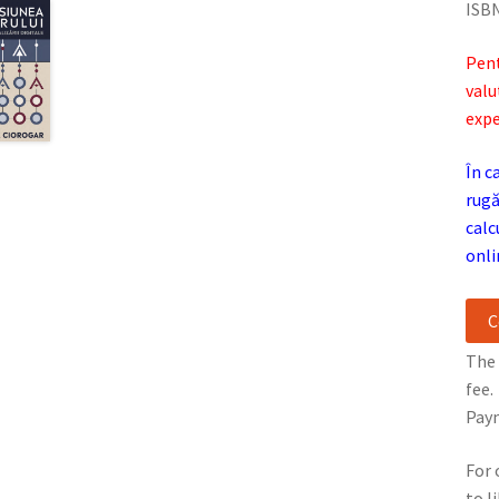
ISBN
Pen
valu
expe
În c
rugă
calc
onli
C
The 
fee.
Paym
For 
to l