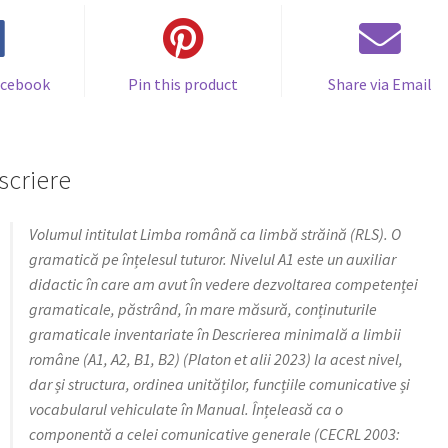
gramatică
pe
înţelesul
tuturor:
acebook
Pin this product
Share via Email
nivelul
A1
scriere
Volumul intitulat Limba română ca limbă străină (RLS). O
gramatică pe înțelesul tuturor. Nivelul A1 este un auxiliar
didactic în care am avut în vedere dezvoltarea competenței
gramaticale, păstrând, în mare măsură, conținuturile
gramaticale inventariate în Descrierea minimală a limbii
române (A1, A2, B1, B2) (Platon et alii 2023) la acest nivel,
dar și structura, ordinea unităților, funcțiile comunicative și
vocabularul vehiculate în Manual. Înțeleasă ca o
componentă a celei comunicative generale (CECRL 2003: