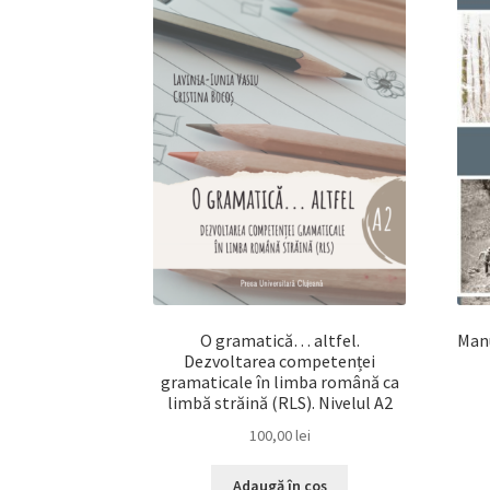
O gramatică… altfel.
Manu
Dezvoltarea competenței
gramaticale în limba română ca
limbă străină (RLS). Nivelul A2
100,00
lei
Adaugă în coș