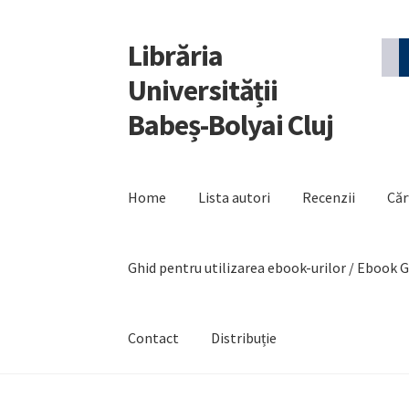
Librăria
Sari
Sari
la
la
Universității
navigare
conținut
Babeș-Bolyai Cluj
Home
Lista autori
Recenzii
Căr
Ghid pentru utilizarea ebook-urilor / Ebook 
Contact
Distribuție