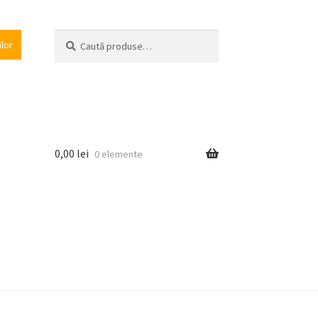
Caută
Caută
ilor
după:
0,00
lei
0 elemente