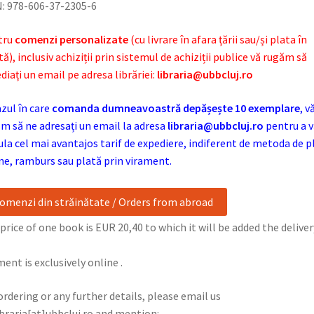
: 978-606-37-2305-6
tru
comenzi personalizate
(cu livrare în afara țării sau/și plata în
tă), inclusiv achiziții prin sistemul de achiziții publice vă rugăm să
diați un email pe adresa librăriei:
libraria@ubbcluj.ro
azul în care
comanda dumneavoastră depășește 10 exemplare
, v
m să ne adresați un email la adresa
libraria@ubbcluj.ro
pentru a v
ula cel mai avantajos tarif de expediere, indiferent de metoda de p
ne, ramburs sau plată prin virament.
omenzi din străinătate / Orders from abroad
price of one book is EUR 20,40 to which it will be added the deliver
ent is exclusively online .
ordering or any further details, please email us
ibraria[at]ubbcluj.ro and mention: