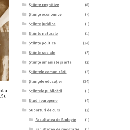
Științe cognitive
(8)
Științe economice
(7)
Științe juridice
(1)
Stiinte naturale
(1)
Științe politice
(24)
Stiinte sociale
(2)
Științe umaniste și artă
(2)
Științele comunicării
(2)
Științele educației
(34)
imba
Științele publicării
(1)
S).
Studii europene
(4)
Suporturi de curs
(2)
Facultatea de Biologie
(1)
Facultatea de Geografie
(1)