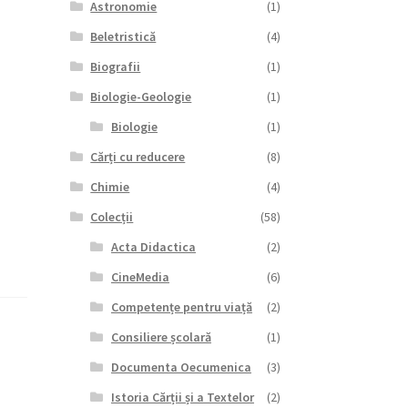
Astronomie
(1)
Beletristică
(4)
Biografii
(1)
Biologie-Geologie
(1)
Biologie
(1)
Cărți cu reducere
(8)
Chimie
(4)
Colecții
(58)
Acta Didactica
(2)
CineMedia
(6)
Competențe pentru viață
(2)
Consiliere școlară
(1)
Documenta Oecumenica
(3)
Istoria Cărții și a Textelor
(2)