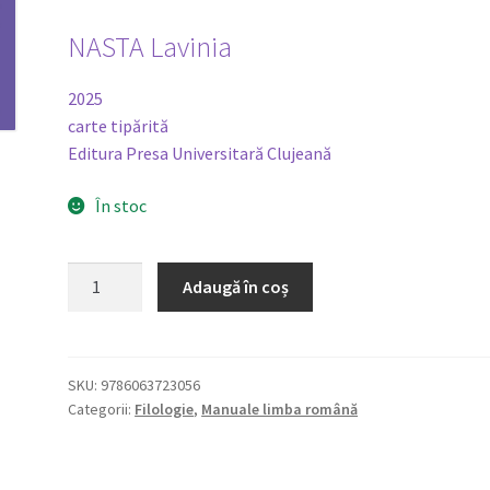
NASTA Lavinia
2025
carte tipărită
Editura Presa Universitară Clujeană
În stoc
Cantitate
Adaugă în coș
Limba
română
ca
limbă
SKU:
9786063723056
Categorii:
Filologie
,
Manuale limba română
străină
(RLS).
O