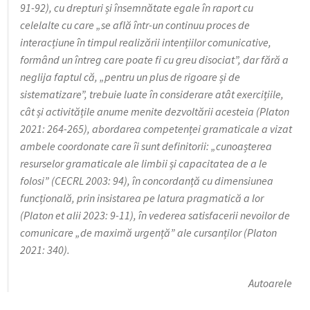
91-92), cu drepturi și însemnătate egale în raport cu
celelalte cu care „se află într-un continuu proces de
interacțiune în timpul realizării intențiilor comunicative,
formând un întreg care poate fi cu greu disociat”, dar fără a
neglija faptul că, „pentru un plus de rigoare și de
sistematizare”, trebuie luate în considerare atât exercițiile,
cât și activitățile anume menite dezvoltării acesteia (Platon
2021: 264-265), abordarea competenței gramaticale a vizat
ambele coordonate care îi sunt definitorii: „cunoașterea
resurselor gramaticale ale limbii și capacitatea de a le
folosi” (CECRL 2003: 94), în concordanță cu dimensiunea
funcțională, prin insistarea pe latura pragmatică a lor
(Platon et alii 2023: 9-11), în vederea satisfacerii nevoilor de
comunicare „de maximă urgență” ale cursanților (Platon
2021: 340).
Autoarele