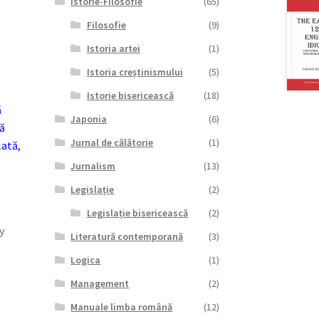
Istorie-Filosofie
(65)
Filosofie
(9)
Istoria artei
(1)
Istoria creștinismului
(5)
Istorie bisericească
(18)
ă
Japonia
(6)
ă
Jurnal de călătorie
(1)
lată,
Jurnalism
(13)
Legislație
(2)
Legislație bisericească
(2)
y
Literatură contemporană
(3)
Logica
(1)
Management
(2)
Manuale limba română
(12)