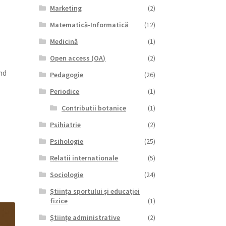
Marketing
(2)
Matematică-Informatică
(12)
Medicină
(1)
Open access (OA)
(2)
nd
Pedagogie
(26)
Periodice
(1)
Contributii botanice
(1)
Psihiatrie
(2)
Psihologie
(25)
Relatii internationale
(5)
Sociologie
(24)
Știința sportului și educației
fizice
(1)
Științe administrative
(2)