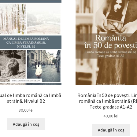
al de limba română ca limbă
România în 50 de povești. L
străină. Nivelul B2
română ca limbă străină (RL
Texte gradate A1-A2
80,00
lei
40,00
lei
Adaugă în coș
Adaugă în coș