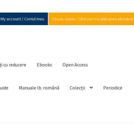
My account / Contul meu
Ebook Guide / Ghid pentru utilizarea ebook-ur
ți cu reducere
Ebooks
Open Access
Guide
Manuale lb. română
Colecții
Periodice