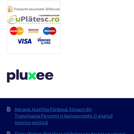
Adriana Jozefína Fúriková: Slovacii din
Transilvania.Percepții și Autopercepții. O analiză
istorico‐politică
Elena Platon: Metafora colibelor sau despre un univers