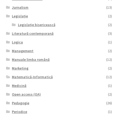
Jurnalism
(13)
Legislație
(2)
Legislație bisericească
(2)
Literatură contemporană
(3)
Logica
(1)
Management
(2)
Manuale limba română
(12)
Marketing
(2)
Matematică-Informatică
(12)
Medicină
(1)
Open access (OA)
(2)
Pedagogie
(26)
Periodice
(1)