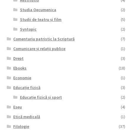
Restitutio
(4)
Studia Oecumenica
(2)
Studii de teatru şi film
(5)
Syntopic
(2)
Comentariu patristic la Scriptură
(7)
Comunicare și relații publice
(1)
Drept
(3)
Ebooks
(18)
Economie
(1)
Educație fizică
(3)
Educație fizică și sport
(2)
Eseu
(4)
Etică medicală
(1)
Filologie
(37)