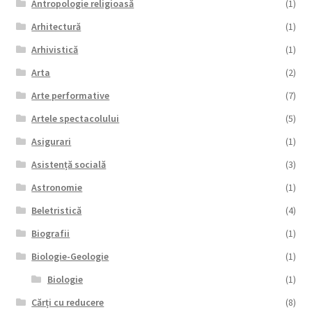
Antropologie religioasă
(1)
Arhitectură
(1)
Arhivistică
(1)
Arta
(2)
Arte performative
(7)
Artele spectacolului
(5)
Asigurari
(1)
Asistență socială
(3)
Astronomie
(1)
Beletristică
(4)
Biografii
(1)
Biologie-Geologie
(1)
Biologie
(1)
Cărți cu reducere
(8)