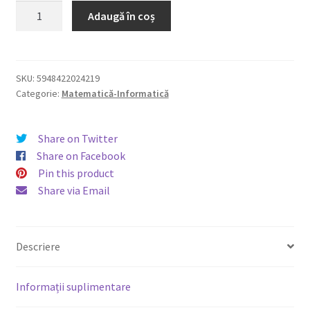
Cantitate
Adaugă în coș
Proiecte
Arduino
cu
ESP32
SKU:
5948422024219
Categorie:
Matematică-Informatică
și
ESP32
CAM
Share on Twitter
Share on Facebook
Pin this product
Share via Email
Descriere
Informații suplimentare