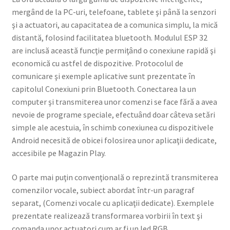
mergând de la PC-uri, telefoane, tablete şi până la senzori
şi a actuatori, au capacitatea de a comunica simplu, la mică
distantă, folosind facilitatea bluetooth. Modulul ESP 32
are inclusă această funcţie permiţând o conexiune rapidă şi
economică cu astfel de dispozitive. Protocolul de
comunicare şi exemple aplicative sunt prezentate în
capitolul Conexiuni prin Bluetooth. Conectarea la un
computer şi transmiterea unor comenzi se face fără a avea
nevoie de programe speciale, efectuând doar câteva setări
simple ale acestuia, în schimb conexiunea cu dispozitivele
Android necesită de obicei folosirea unor aplicaţii dedicate,
accesibile pe Magazin Play.
O parte mai puţin convenţională o reprezintă transmiterea
comenzilor vocale, subiect abordat într-un paragraf
separat, (Comenzi vocale cu aplicaţii dedicate). Exemplele
prezentate realizează transformarea vorbirii în text şi
comanda unor actuatori cum ar fi un led RGB.