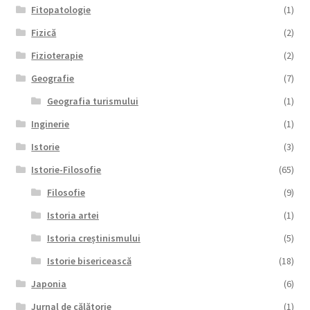
Fitopatologie
(1)
Fizică
(2)
Fizioterapie
(2)
Geografie
(7)
Geografia turismului
(1)
Inginerie
(1)
Istorie
(3)
Istorie-Filosofie
(65)
Filosofie
(9)
Istoria artei
(1)
Istoria creștinismului
(5)
Istorie bisericească
(18)
Japonia
(6)
Jurnal de călătorie
(1)