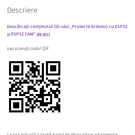
Descriere
Descărcați conținutul CD-ului „Proiecte Arduino cu ESP32
și ESP32 CAM”
de aici
sau scanați codul QR
La ora actuală o largă gamă de dispozitive inteligente,