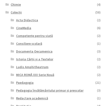
Chimie
(4)
Colecții
(58)
Acta Didactica
(2)
CineMedia
(6)
Competențe pentru viață
(2)
Consiliere școlară
(1)
Documenta Oecumenica
(3)
Istoria Cărții și a Textelor
(2)
Ludis Amphitheatrum
(2)
MICA ROMĂ XXI Serie Nouă
(2)
Paedagogia
(21)
Pedagogia învățământului primar și preșcolar
(3)
Redactare academică
(1)