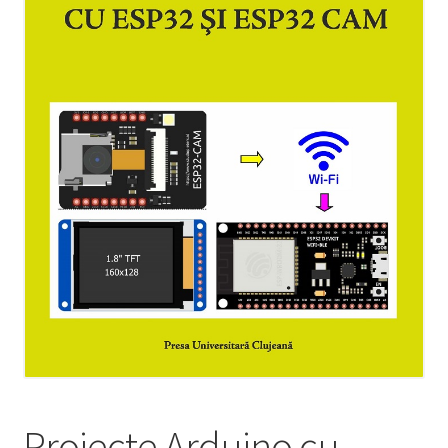
Manuale lb. română
Extinde
Colecții
meniul
copil
Periodice
Contact
Distribuție
Proiecte Arduino cu