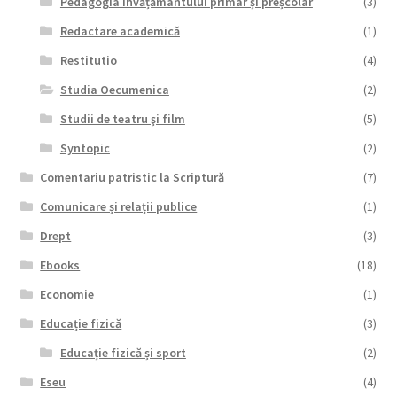
Pedagogia învățământului primar și preșcolar
(3)
Redactare academică
(1)
Restitutio
(4)
Studia Oecumenica
(2)
Studii de teatru şi film
(5)
Syntopic
(2)
Comentariu patristic la Scriptură
(7)
Comunicare și relații publice
(1)
Drept
(3)
Ebooks
(18)
Economie
(1)
Educație fizică
(3)
Educație fizică și sport
(2)
Eseu
(4)