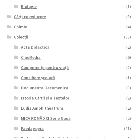
Biologie
(1)
Cărți cu reducere
(8)
Chimie
(4)
Colecții
(58)
Acta Didactica
(2)
CineMedia
(6)
Competențe pentru viață
(2)
Consiliere școlară
(1)
Documenta Oecumenica
(3)
Istoria Cărții și a Textelor
(2)
Ludis Amphitheatrum
(2)
MICA ROMĂ XXI Serie Nouă
(2)
Paedagogia
(21)