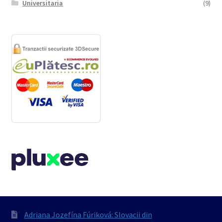
Universitaria
(9)
Adriana Jozefína Fúriková: Slovacii din