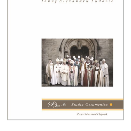
Manuale lb. română
Extinde
Colecții
meniul
copil
Periodice
Contact
Distribuție