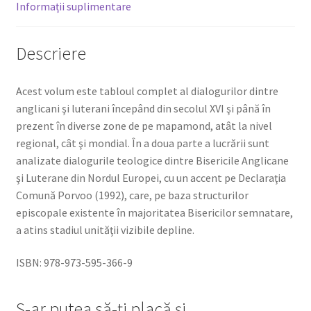
luterani
Informații suplimentare
Descriere
Acest volum este tabloul complet al dialogurilor dintre
anglicani şi luterani începând din secolul XVI şi până în
prezent în diverse zone de pe mapamond, atât la nivel
regional, cât şi mondial. În a doua parte a lucrării sunt
analizate dialogurile teologice dintre Bisericile Anglicane
şi Luterane din Nordul Europei, cu un accent pe Declaraţia
Comună Porvoo (1992), care, pe baza structurilor
episcopale existente în majoritatea Bisericilor semnatare,
a atins stadiul unităţii vizibile depline.
ISBN: 978-973-595-366-9
S-ar putea să-ți placă și…