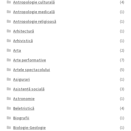
Antropologie culturală
(4)
Antropologie medicală
(1)
Antropologie religioasă
(1)
Arhitectură
(1)
Arhivistică
(1)
Arta
(2)
Arte performative
(7)
Artele spectacolului
(5)
Asigurari
(1)
Asistență socială
(3)
Astronomie
(1)
Beletristică
(4)
Biografii
(1)
Biologie-Geologie
(1)