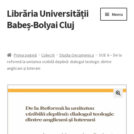
Librăria Universității
Sari
Sari
Meniu
la
la
Babeș-Bolyai Cluj
navigare
conținut
Home
Lista autori
Prima pagină
Colecții
Studia Oecumenica
SOE 6 – De la
reformă la unitatea vizibilă deplină: dialogul teologic dintre
anglicani și luterani
Recenzii
Cărți cu reducere
Ebooks
Open Access
Ghid pentru utilizarea ebook-urilor / Ebook Guide