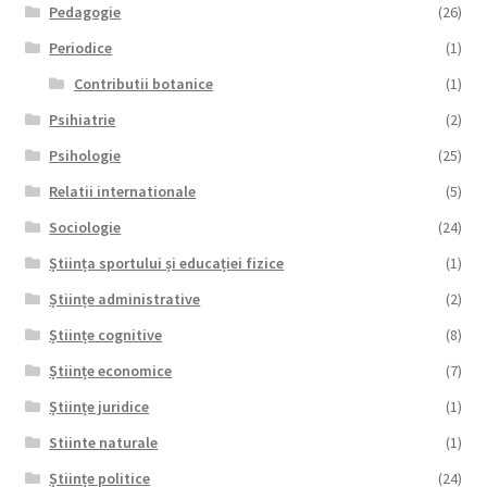
Pedagogie
(26)
Periodice
(1)
Contributii botanice
(1)
Psihiatrie
(2)
Psihologie
(25)
Relatii internationale
(5)
Sociologie
(24)
Știința sportului și educației fizice
(1)
Științe administrative
(2)
Științe cognitive
(8)
Științe economice
(7)
Științe juridice
(1)
Stiinte naturale
(1)
Științe politice
(24)