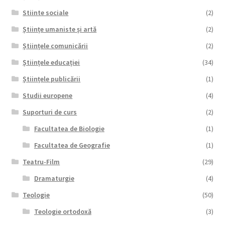
Stiinte sociale
(2)
Științe umaniste și artă
(2)
Științele comunicării
(2)
Științele educației
(34)
Științele publicării
(1)
Studii europene
(4)
Suporturi de curs
(2)
Facultatea de Biologie
(1)
Facultatea de Geografie
(1)
Teatru-Film
(29)
Dramaturgie
(4)
Teologie
(50)
Teologie ortodoxă
(3)