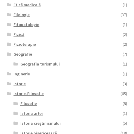
Etică medicală
(1)
Filologie
(37)
Fitopatologie
(1)
Fizică
(2)
Fizioterapie
(2)
Geografie
(7)
Geografia turismului
(1)
Inginerie
(1)
Istorie
(3)
Istorie-Filosofie
(65)
Filosofie
(9)
Istoria artei
(1)
Istoria creștinismului
(5)
Istorie bisericească
(18)