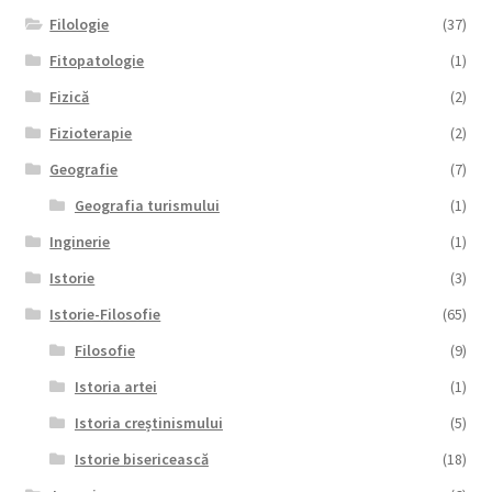
Filologie
(37)
Fitopatologie
(1)
Fizică
(2)
Fizioterapie
(2)
Geografie
(7)
Geografia turismului
(1)
Inginerie
(1)
Istorie
(3)
Istorie-Filosofie
(65)
Filosofie
(9)
Istoria artei
(1)
Istoria creștinismului
(5)
Istorie bisericească
(18)