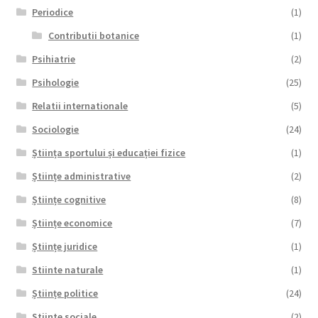
Periodice
(1)
Contributii botanice
(1)
Psihiatrie
(2)
Psihologie
(25)
Relatii internationale
(5)
Sociologie
(24)
Știința sportului și educației fizice
(1)
Științe administrative
(2)
Științe cognitive
(8)
Științe economice
(7)
Științe juridice
(1)
Stiinte naturale
(1)
Științe politice
(24)
Stiinte sociale
(2)