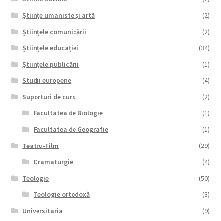
Științe umaniste și artă
(2)
Științele comunicării
(2)
Științele educației
(34)
Științele publicării
(1)
Studii europene
(4)
Suporturi de curs
(2)
Facultatea de Biologie
(1)
Facultatea de Geografie
(1)
Teatru-Film
(29)
Dramaturgie
(4)
Teologie
(50)
Teologie ortodoxă
(3)
Universitaria
(9)