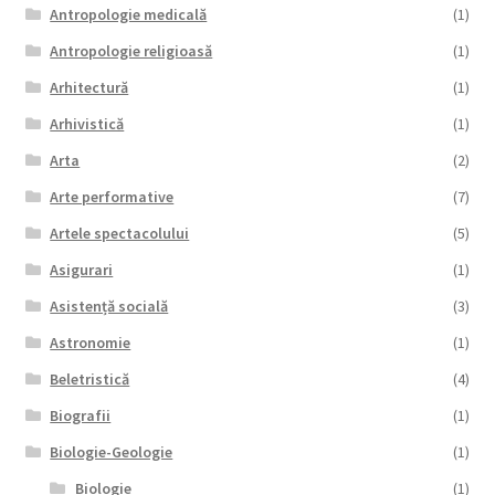
Antropologie medicală
(1)
Antropologie religioasă
(1)
Arhitectură
(1)
Arhivistică
(1)
Arta
(2)
Arte performative
(7)
Artele spectacolului
(5)
Asigurari
(1)
Asistență socială
(3)
Astronomie
(1)
Beletristică
(4)
Biografii
(1)
Biologie-Geologie
(1)
Biologie
(1)