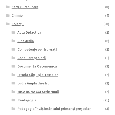
Cărți cu reducere
(8)
Chimie
(4)
Colecții
(58)
Acta Didactica
(2)
CineMedia
(6)
Competențe pentru viață
(2)
Consiliere școlară
(1)
Documenta Oecumenica
(3)
Istoria Cărții și a Textelor
(2)
Ludis Amphitheatrum
(2)
MICA ROMĂ XXI Serie Nouă
(2)
Paedagogia
(21)
Pedagogia învățământului primar și preșcolar
(3)