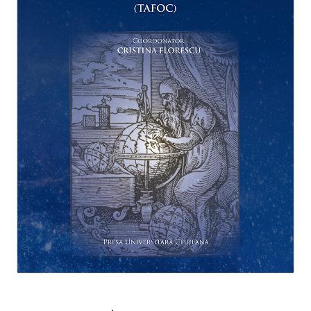
Manuale lb. română
Extinde
Colecții
meniul
copil
Periodice
Contact
Distribuție