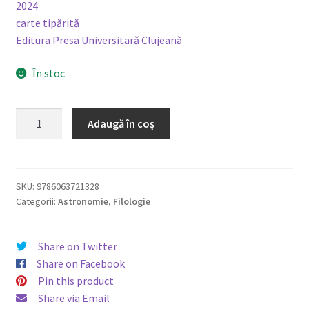
2024
carte tipărită
Editura Presa Universitară Clujeană
În stoc
Cantitate
Adaugă în coș
Terminologia
astronomică
românească
științifică
SKU:
9786063721328
Categorii:
Astronomie
,
Filologie
și
populară.
Fenomene,
Share on Twitter
obiecte
Share on Facebook
cosmice
Pin this product
și
Share via Email
constelații