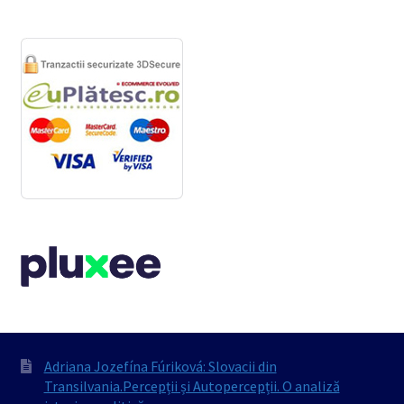
Adriana Jozefína Fúriková: Slovacii din
Transilvania.Percepții și Autopercepții. O analiză