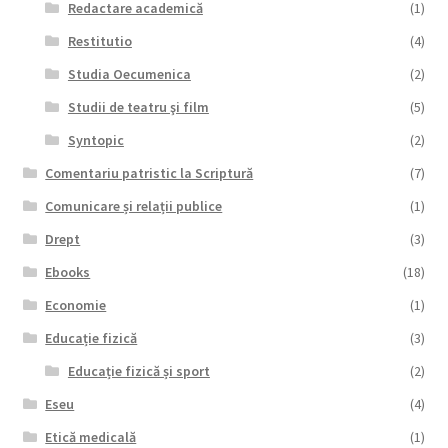
Redactare academică
(1)
Restitutio
(4)
Studia Oecumenica
(2)
Studii de teatru şi film
(5)
Syntopic
(2)
Comentariu patristic la Scriptură
(7)
Comunicare și relații publice
(1)
Drept
(3)
Ebooks
(18)
Economie
(1)
Educație fizică
(3)
Educație fizică și sport
(2)
Eseu
(4)
Etică medicală
(1)