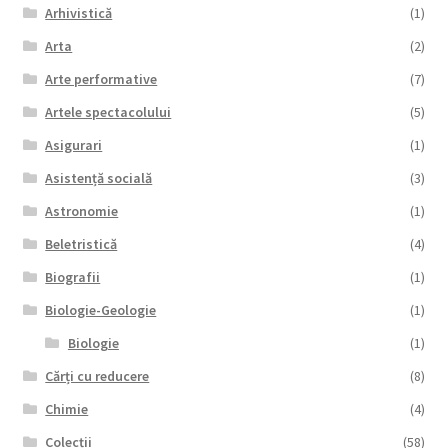
Arhivistică
(1)
Arta
(2)
Arte performative
(7)
Artele spectacolului
(5)
Asigurari
(1)
Asistență socială
(3)
Astronomie
(1)
Beletristică
(4)
Biografii
(1)
Biologie-Geologie
(1)
Biologie
(1)
Cărți cu reducere
(8)
Chimie
(4)
Colecții
(58)