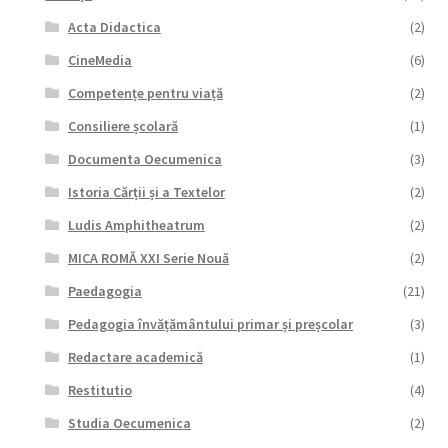
Acta Didactica
(2)
CineMedia
(6)
Competențe pentru viață
(2)
Consiliere școlară
(1)
Documenta Oecumenica
(3)
Istoria Cărții și a Textelor
(2)
Ludis Amphitheatrum
(2)
MICA ROMĂ XXI Serie Nouă
(2)
Paedagogia
(21)
Pedagogia învățământului primar și preșcolar
(3)
Redactare academică
(1)
Restitutio
(4)
Studia Oecumenica
(2)