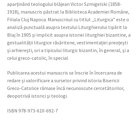
aparţinând teologului blăjean Victor Szmigelski (1858-
1918), manuscris păstrat la Biblioteca Academiei Române,
Filiala Cluj Napoca. Manuscrisul cu titlul: „Liturgica” este o
analiză punctuală asupra textului Liturghierului tipărit la
Blaj în 1905 şi implicit asupra istoriei liturghiei bizantine, a
gestualităţii liturgice răsăritene, vestimentaţiei preoţeşti
şi arhiereşti, ori a tipicului liturgic bizantin, în general, şi a
celui greco-catolic, în special.
Publicarea acestui manuscris se înscrie în încercarea de
redare şi valorificare a surselor privind istoria Bisericii
Greco-Catolice rămase încă necunoscute cercetătorilor,
deopotrivă istorici şi teologi.
ISBN 978-973-610-692-7