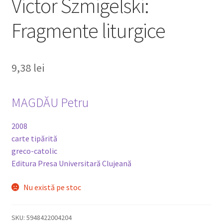
Victor Szmigelski:
Fragmente liturgice
9,38
lei
MAGDĂU Petru
2008
carte tipărită
greco-catolic
Editura Presa Universitară Clujeană
Nu există pe stoc
SKU:
5948422004204