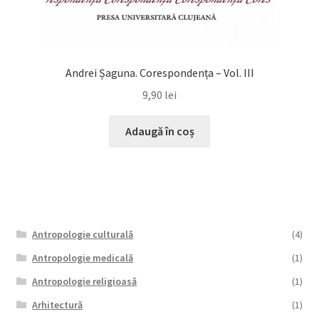
Andrei Șaguna. Corespondența – Vol. III
9,90
lei
Adaugă în coș
Antropologie culturală
(4)
Antropologie medicală
(1)
Antropologie religioasă
(1)
Arhitectură
(1)