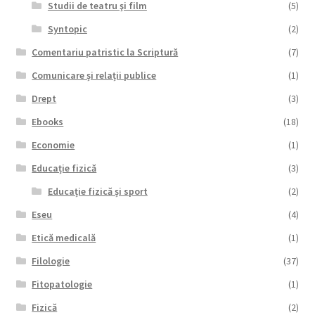
Studii de teatru şi film
(5)
Syntopic
(2)
Comentariu patristic la Scriptură
(7)
Comunicare și relații publice
(1)
Drept
(3)
Ebooks
(18)
Economie
(1)
Educație fizică
(3)
Educație fizică și sport
(2)
Eseu
(4)
Etică medicală
(1)
Filologie
(37)
Fitopatologie
(1)
Fizică
(2)