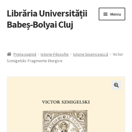
Librăria Universității
Sari
Sari
Meniu
la
la
Babeș-Bolyai Cluj
navigare
conținut
Home
Lista autori
Prima pagină
Istorie-Filosofie
Istorie bisericească
Victor
Szmigelski: Fragmente liturgice
Recenzii
Cărți cu reducere
Ebooks
Open Access
Ghid pentru utilizarea ebook-urilor / Ebook Guide