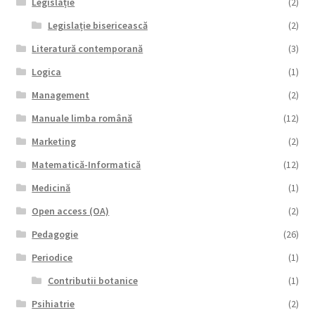
Legislație
(2)
Legislație bisericească
(2)
Literatură contemporană
(3)
Logica
(1)
Management
(2)
Manuale limba română
(12)
Marketing
(2)
Matematică-Informatică
(12)
Medicină
(1)
Open access (OA)
(2)
Pedagogie
(26)
Periodice
(1)
Contributii botanice
(1)
Psihiatrie
(2)