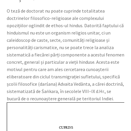
O teză de doctorat nu poate cuprinde totalitatea
doctrinelor filosofico-religioase ale complexului
opozițiilor oglindit de ethos-ul hindus. Datorită faptului că
hinduismul nu este un organism religios unitar, ci un
caleidoscop de caste, secte, comunități religioase și
personalități carismatice, nu se poate trece la analiza
sistematică a fiecărei părți componente a acestui fenomen
concret, general și particular a vieții hinduse. Acesta este
motivul pentru care am ales cercetarea cunoașterii
eliberatoare din ciclul transmigrației sufletului, specifică
școlii filosofice (darśana) Advaita Vedānta, a cărei doctrină,
sistematizată de Śaṅkara, în secolele VIII–IX d.Hr., se
bucură de o recunoaștere generală pe teritoriul Indiei.