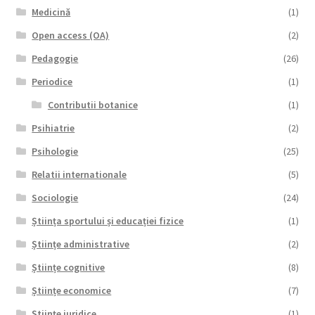
Medicină
(1)
Open access (OA)
(2)
Pedagogie
(26)
Periodice
(1)
Contributii botanice
(1)
Psihiatrie
(2)
Psihologie
(25)
Relatii internationale
(5)
Sociologie
(24)
Știința sportului și educației fizice
(1)
Științe administrative
(2)
Științe cognitive
(8)
Științe economice
(7)
Științe juridice
(1)