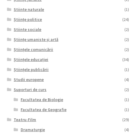
Stiinte naturale
(1)
Științe politice
(24)
Stiinte sociale
(2)
Științe umaniste și artă
(2)
Științele comunicării
(2)
Științele educației
(34)
Științele publicării
(1)
Studii europene
(4)
Suporturi de curs
(2)
Facultatea de Biologie
(1)
Facultatea de Geografie
(1)
Teatru-Film
(29)
Dramaturgie
(4)