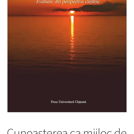
Manuale lb. română
Extinde
Colecții
meniul
copil
Periodice
Contact
Distribuție
Cunoaşterea ca mijloc de