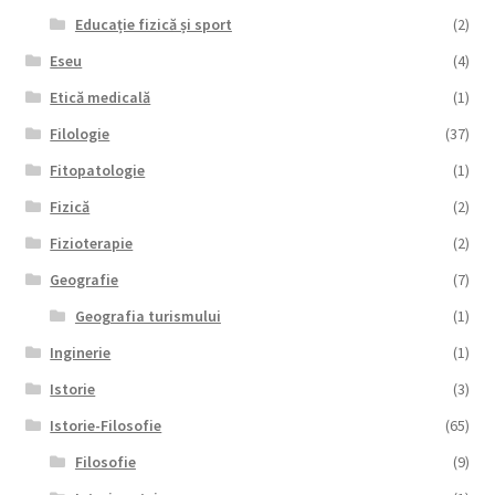
Educație fizică și sport
(2)
Eseu
(4)
Etică medicală
(1)
Filologie
(37)
Fitopatologie
(1)
Fizică
(2)
Fizioterapie
(2)
Geografie
(7)
Geografia turismului
(1)
Inginerie
(1)
Istorie
(3)
Istorie-Filosofie
(65)
Filosofie
(9)