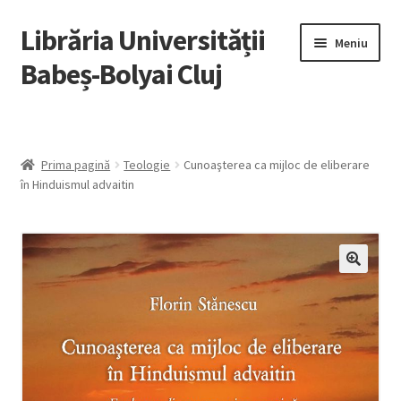
Librăria Universității
Sari
Sari
Meniu
la
la
Babeș-Bolyai Cluj
navigare
conținut
Home
Lista autori
Prima pagină
Teologie
Cunoaşterea ca mijloc de eliberare
în Hinduismul advaitin
Recenzii
Cărți cu reducere
Ebooks
Open Access
Ghid pentru utilizarea ebook-urilor / Ebook Guide