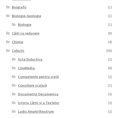
Biografii
(1)
Biologie-Geologie
(1)
Biologie
(1)
Cărți cu reducere
(8)
Chimie
(4)
Colecții
(58)
Acta Didactica
(2)
CineMedia
(6)
Competențe pentru viață
(2)
Consiliere școlară
(1)
Documenta Oecumenica
(3)
Istoria Cărții și a Textelor
(2)
Ludis Amphitheatrum
(2)