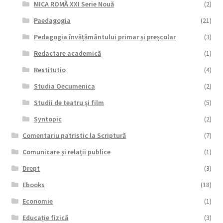
MICA ROMĂ XXI Serie Nouă
(2)
Paedagogia
(21)
Pedagogia învățământului primar și preșcolar
(3)
Redactare academică
(1)
Restitutio
(4)
Studia Oecumenica
(2)
Studii de teatru şi film
(5)
Syntopic
(2)
Comentariu patristic la Scriptură
(7)
Comunicare și relații publice
(1)
Drept
(3)
Ebooks
(18)
Economie
(1)
Educație fizică
(3)