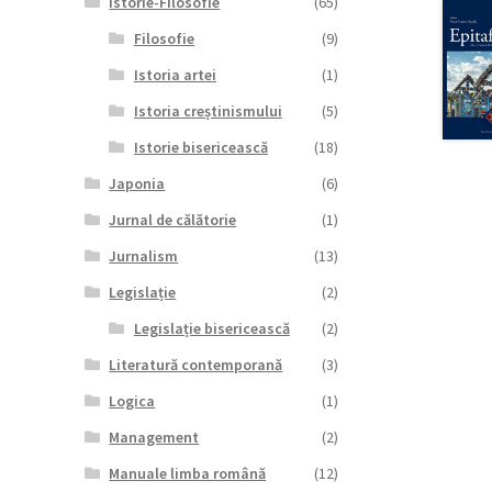
Istorie-Filosofie
(65)
Filosofie
(9)
Istoria artei
(1)
Istoria creștinismului
(5)
Istorie bisericească
(18)
Japonia
(6)
Jurnal de călătorie
(1)
Jurnalism
(13)
Legislație
(2)
Legislație bisericească
(2)
Literatură contemporană
(3)
Logica
(1)
Management
(2)
Manuale limba română
(12)