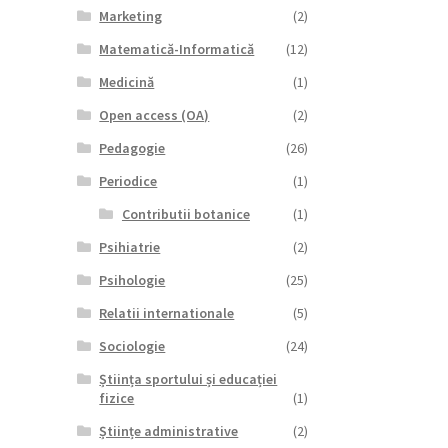
Marketing
(2)
Matematică-Informatică
(12)
Medicină
(1)
Open access (OA)
(2)
Pedagogie
(26)
Periodice
(1)
Contributii botanice
(1)
Psihiatrie
(2)
Psihologie
(25)
Relatii internationale
(5)
Sociologie
(24)
Știința sportului și educației
fizice
(1)
Științe administrative
(2)