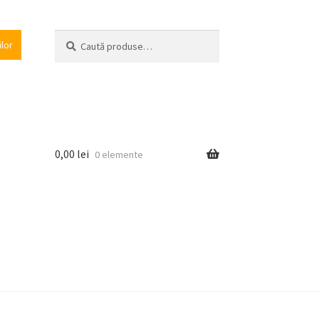
Caută
Caută
ilor
după:
0,00
lei
0 elemente