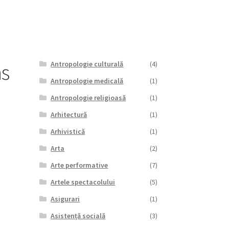
ns
Antropologie culturală
(4)
Antropologie medicală
(1)
Antropologie religioasă
(1)
Arhitectură
(1)
Arhivistică
(1)
Arta
(2)
Arte performative
(7)
Artele spectacolului
(5)
Asigurari
(1)
Asistență socială
(3)