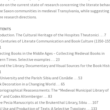
te on the current state of research concerning the literate behav
he Saxon communities in medieval Transylvania, while suggesting
re research directions.
TENTS
oduction. The Cultural Heritage of the Hospites Theutonici … 7
Centuries of Literate Communication and Book Culture (1350-15
1
ecting Books in the Middle Ages – Collecting Medieval Books in
rn Times. Selective examples … 23
nd the Library. Documentary and Visual Sources for the Book Hist
1
University and the Parish: Sibiu and Cisnădie … 53
 Decoration in a Changing World … 65
oriographical Reassessments: The “Medieval Municipal Library of
u” and Codex Altemberger … 83
e Pecia Manuscripts at the Brukenthal Library, Sibiu … 107
l Use and Production of Texts: A Selective Typology … 133