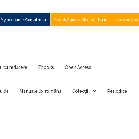
My account / Contul meu
Ebook Guide / Ghid pentru utilizarea ebook-ur
ți cu reducere
Ebooks
Open Access
Guide
Manuale lb. română
Colecții
Periodice