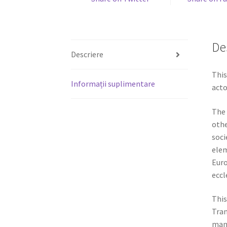
De
Descriere
This
Informații suplimentare
acto
The 
othe
soci
elem
Euro
eccl
This
Tran
manu