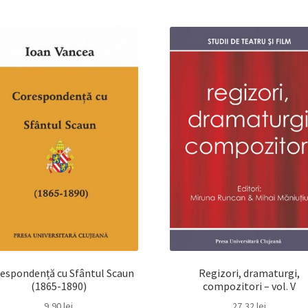
espondență cu Sfântul Scaun
Regizori, dramaturgi,
(1865-1890)
compozitori – vol. V
9,90
lei
27,32
lei