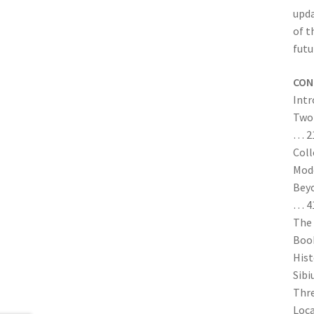
upda
of t
futu
CON
Intr
Two 
… 2
Coll
Mode
Beyo
… 4
The 
Book
Hist
Sibi
Thre
Loca