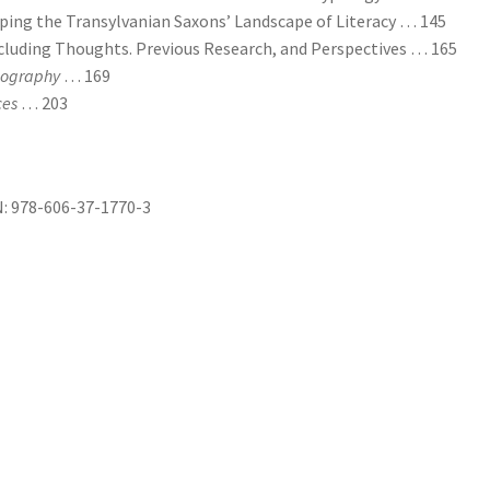
ing the Transylvanian Saxons’ Landscape of Literacy … 145
luding Thoughts. Previous Research, and Perspectives … 165
iography
… 169
ces
… 203
: 978-606-37-1770-3