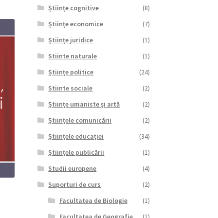
Științe cognitive
(8)
Științe economice
(7)
Științe juridice
(1)
Stiinte naturale
(1)
Științe politice
(24)
Stiinte sociale
(2)
Științe umaniste și artă
(2)
Științele comunicării
(2)
Științele educației
(34)
Științele publicării
(1)
Studii europene
(4)
Suporturi de curs
(2)
Facultatea de Biologie
(1)
Facultatea de Geografie
(1)