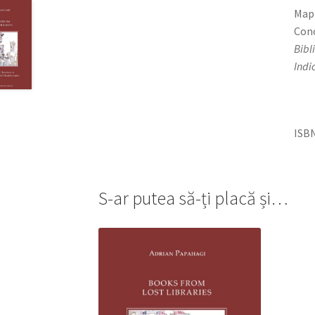
Mapp
Conc
Bibl
Indi
ISBN
S-ar putea să-ți placă și…