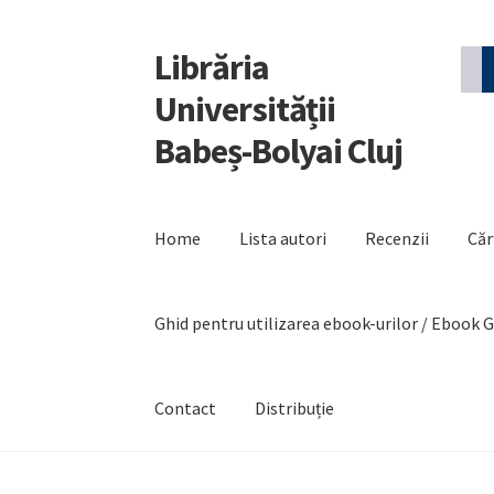
Librăria
Sari
Sari
la
la
Universității
navigare
conținut
Babeș-Bolyai Cluj
Home
Lista autori
Recenzii
Căr
Ghid pentru utilizarea ebook-urilor / Ebook 
Contact
Distribuție