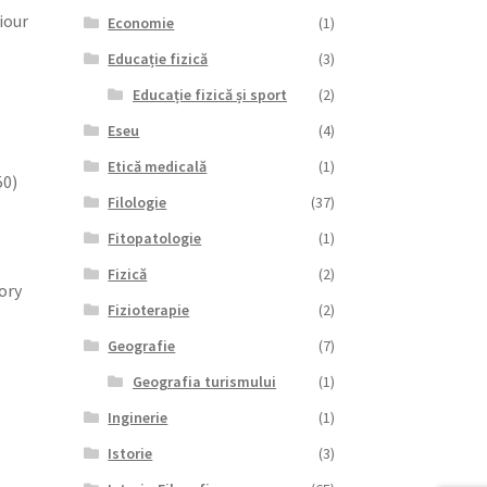
iour
Economie
(1)
Educație fizică
(3)
Educație fizică și sport
(2)
Eseu
(4)
Etică medicală
(1)
50)
Filologie
(37)
Fitopatologie
(1)
Fizică
(2)
ory
Fizioterapie
(2)
Geografie
(7)
Geografia turismului
(1)
Inginerie
(1)
Istorie
(3)