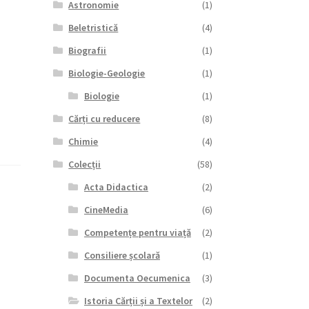
Astronomie
(1)
Beletristică
(4)
Biografii
(1)
Biologie-Geologie
(1)
Biologie
(1)
Cărți cu reducere
(8)
Chimie
(4)
Colecții
(58)
Acta Didactica
(2)
CineMedia
(6)
Competențe pentru viață
(2)
Consiliere școlară
(1)
Documenta Oecumenica
(3)
Istoria Cărții și a Textelor
(2)