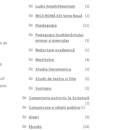
Ludis Amphitheatrum
(2)
MICA ROMĂ XXI Serie Nouă
(2)
Paedagogia
(21)
Pedagogia învățământului
primar și preșcolar
(3)
s as
Redactare academică
(1)
Restitutio
(4)
s
Studia Oecumenica
(2)
 of
Studii de teatru şi film
(5)
from
Syntopic
(2)
Comentariu patristic la Scriptură
(7)
Comunicare și relații publice
(1)
Drept
(3)
Ebooks
(18)