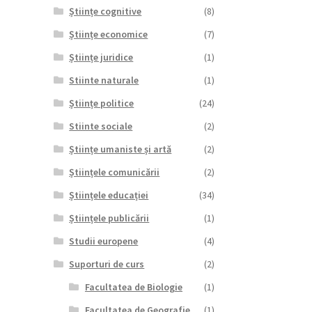
Științe cognitive
(8)
Științe economice
(7)
Științe juridice
(1)
Stiinte naturale
(1)
Științe politice
(24)
Stiinte sociale
(2)
Științe umaniste și artă
(2)
Științele comunicării
(2)
Științele educației
(34)
Științele publicării
(1)
Studii europene
(4)
Suporturi de curs
(2)
Facultatea de Biologie
(1)
Facultatea de Geografie
(1)