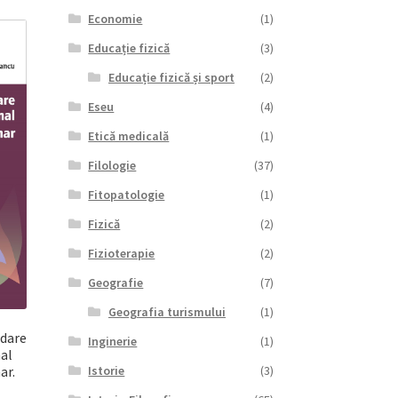
Economie
(1)
Educație fizică
(3)
Educație fizică și sport
(2)
Eseu
(4)
Etică medicală
(1)
Filologie
(37)
Fitopatologie
(1)
Fizică
(2)
Fizioterapie
(2)
Geografie
(7)
Geografia turismului
(1)
idare
Inginerie
(1)
nal
ar.
Istorie
(3)