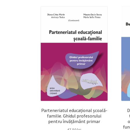
D
Parteneriatul educațional școală-
familie. Ghidul profesorului
o
pentru învățământ primar
fun
47,50
lei