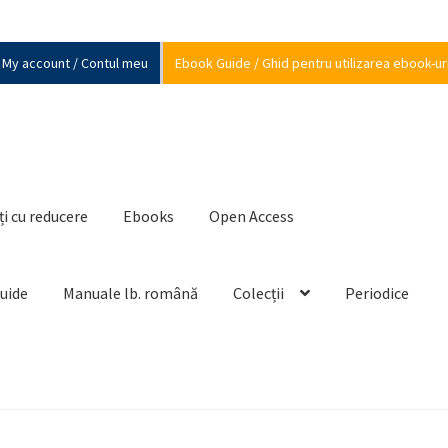
My account / Contul meu
Ebook Guide / Ghid pentru utilizarea ebook-ur
ți cu reducere
Ebooks
Open Access
Guide
Manuale lb. română
Colecții
Periodice