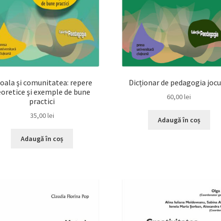
oala şi comunitatea: repere
Dicționar de pedagogia jocu
eoretice şi exemple de bune
60,00
lei
practici
35,00
lei
Adaugă în coș
Adaugă în coș