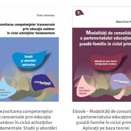
ezvoltarea competențelor
Ebook – Modalități de consol
transversale prin educația
a parteneriatului educațio
utdoor în ciclul achizițiilor
școală‐familie în ciclul prim
damentale. Studii și abordări
Aplicații pe baza teoriei