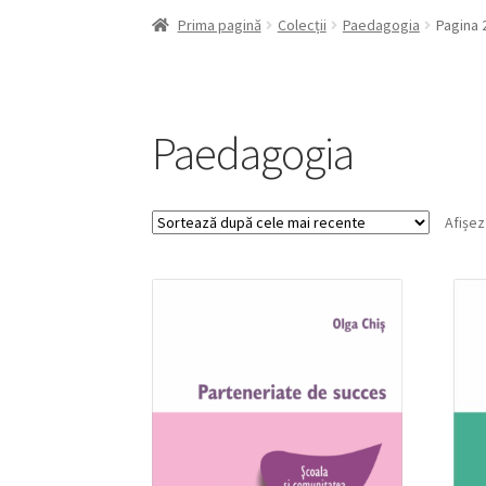
Prima pagină
Colecții
Paedagogia
Pagina 
Paedagogia
Afișez