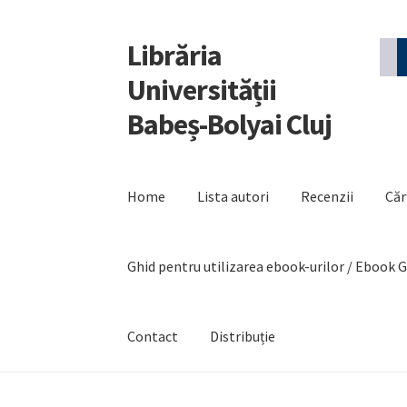
Librăria
Sari
Sari
la
la
Universității
navigare
conținut
Babeș-Bolyai Cluj
Home
Lista autori
Recenzii
Căr
Ghid pentru utilizarea ebook-urilor / Ebook 
Contact
Distribuție