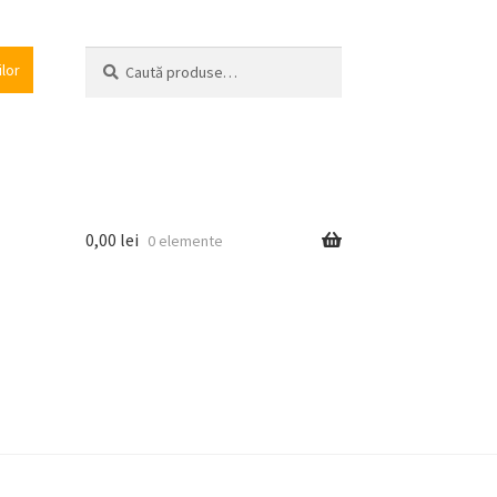
Caută
Caută
ilor
după:
0,00
lei
0 elemente