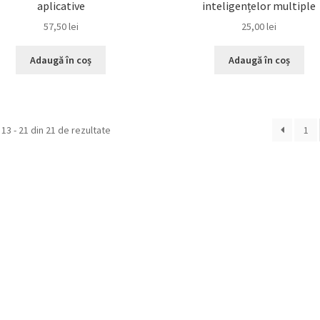
aplicative
inteligențelor multiple
57,50
lei
25,00
lei
Adaugă în coș
Adaugă în coș
 13 - 21 din 21 de rezultate
1