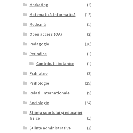
Marketing
(2)
Matematică-Informatică
(12)
Medicină
(1)
Open access (OA)
(2)
Pedagogie
(26)
Periodice
(1)
Contributii botanice
(1)
Psihiatrie
(2)
Psihologie
(25)
Relatii internationale
(5)
Sociologie
(24)
Știința sportului și educației
fizice
(1)
Științe administrative
(2)