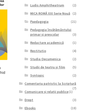
Ludis Amphitheatrum
(2)
MICA ROMĂ XXI Serie Nouă
(2)
Paedagogia
(21)
Pedagogia învățământului
primar și preșcolar
(3)
Redactare academică
(1)
Restitutio
(4)
Studia Oecumenica
(2)
Studii de teatru şi film
(5)
n
ghid
Syntopic
(2)
Comentariu patristic la Scriptură
(7)
Comunicare și relații publice
(1)
Drept
(3)
Ebooks
(18)