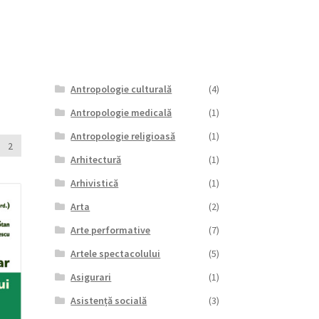
Antropologie culturală
(4)
Antropologie medicală
(1)
Antropologie religioasă
(1)
2
Arhitectură
(1)
Arhivistică
(1)
Arta
(2)
Arte performative
(7)
Artele spectacolului
(5)
Asigurari
(1)
Asistență socială
(3)