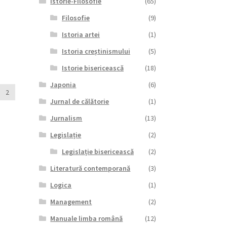
Istorie-Filosofie
(65)
Filosofie
(9)
Istoria artei
(1)
Istoria creștinismului
(5)
Istorie bisericească
(18)
Japonia
(6)
2
Jurnal de călătorie
(1)
Jurnalism
(13)
Legislație
(2)
Legislație bisericească
(2)
Literatură contemporană
(3)
Logica
(1)
Management
(2)
Manuale limba română
(12)