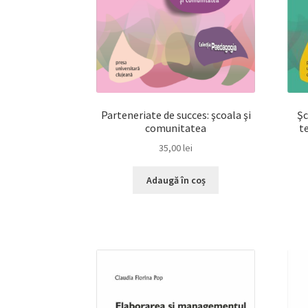
Parteneriate de succes: şcoala şi
Şc
comunitatea
t
35,00
lei
Adaugă în coș