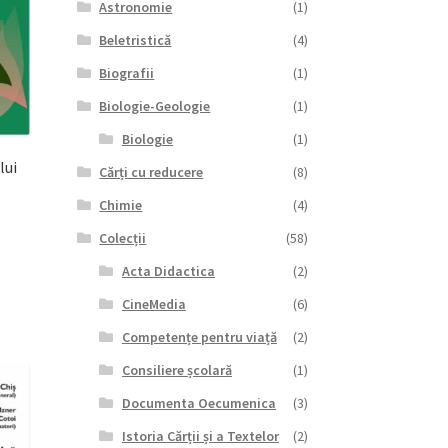
Astronomie
(1)
Beletristică
(4)
Biografii
(1)
Biologie-Geologie
(1)
Biologie
(1)
lui
Cărți cu reducere
(8)
Chimie
(4)
Colecții
(58)
Acta Didactica
(2)
CineMedia
(6)
Competențe pentru viață
(2)
Consiliere școlară
(1)
Documenta Oecumenica
(3)
Istoria Cărții și a Textelor
(2)