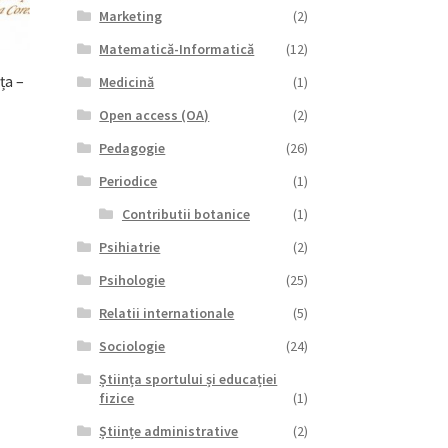
Marketing
(2)
Matematică-Informatică
(12)
ța –
Medicină
(1)
Open access (OA)
(2)
Pedagogie
(26)
Periodice
(1)
Contributii botanice
(1)
Psihiatrie
(2)
Psihologie
(25)
Relatii internationale
(5)
Sociologie
(24)
Știința sportului și educației
fizice
(1)
Științe administrative
(2)