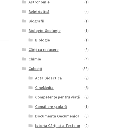
Astronomie
(1)
Beletristică
(4)
Biografii
(1)
Biologie-Geologie
(1)
Biologie
(1)
Cărți cu reducere
(8)
Chimie
(4)
Colecții
(58)
Acta Didactica
(2)
CineMedia
(6)
Competențe pentru viață
(2)
Consiliere școlară
(1)
Documenta Oecumenica
(3)
Istoria Cărții și a Textelor
(2)