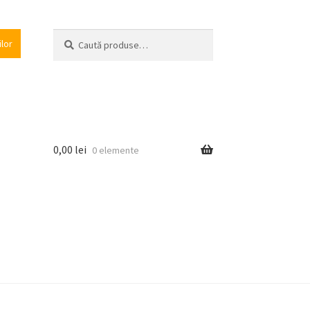
Caută
Caută
ilor
după:
0,00
lei
0 elemente