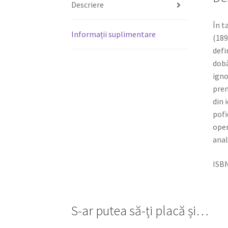
Descriere
În t
Informații suplimentare
(189
defi
dobâ
igno
prem
din 
pofi
oper
anal
ISBN
S-ar putea să-ți placă și…