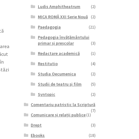
Ludis Amphitheatrum
(2)
MICA ROMĂ XXI Serie Nouă
(2)
Paedagogia
(21)
tă
Pedagogia învățământului
primar și preșcolar
(3)
darea
Redactare academică
(1)
ăcut
în
Restitutio
(4)
stăzi
Studia Oecumenica
(2)
Studii de teatru şi film
(5)
Syntopic
(2)
Comentariu patristic la Scriptură
(7)
Comunicare și relații publice
(1)
Drept
(3)
Ebooks
(18)