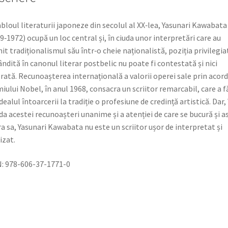
abloul literaturii japoneze din secolul al XX‐lea, Yasunari Kawabata
9‐1972) ocupă un loc central și, în ciuda unor interpretări care au
nit tradiționalismul său într‐o cheie naționalistă, poziția privilegia
ndită în canonul literar postbelic nu poate fi contestată și nici
rată. Recunoașterea internațională a valorii operei sale prin acor
iului Nobel, în anul 1968, consacra un scriitor remarcabil, care a f
idealul întoarcerii la tradiție o profesiune de credință artistică. Dar, 
da acestei recunoașteri unanime și a atenției de care se bucură și a
a sa, Yasunari Kawabata nu este un scriitor ușor de interpretat și
izat.
: 978-606-37-1771-0