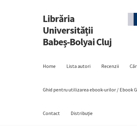
Librăria
Sari
Sari
la
la
Universității
navigare
conținut
Babeș-Bolyai Cluj
Home
Lista autori
Recenzii
Căr
Ghid pentru utilizarea ebook-urilor / Ebook 
Contact
Distribuție