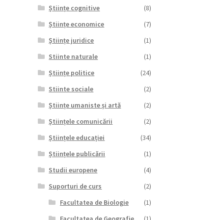
Științe cognitive
(8)
Științe economice
(7)
Științe juridice
(1)
Stiinte naturale
(1)
Științe politice
(24)
Stiinte sociale
(2)
Științe umaniste și artă
(2)
Științele comunicării
(2)
Științele educației
(34)
Științele publicării
(1)
Studii europene
(4)
Suporturi de curs
(2)
Facultatea de Biologie
(1)
Facultatea de Geografie
(1)