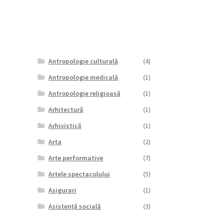
Antropologie culturală
(4)
Antropologie medicală
(1)
Antropologie religioasă
(1)
Arhitectură
(1)
Arhivistică
(1)
Arta
(2)
Arte performative
(7)
Artele spectacolului
(5)
Asigurari
(1)
Asistență socială
(3)