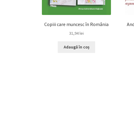
Copiii care muncesc în România
And
31,94
lei
Adaugă în coș