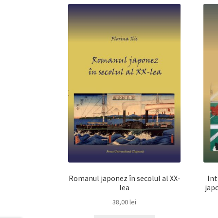
Romanul japonez în secolul al XX-
Int
lea
jap
38,00
lei