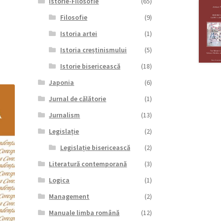
Istorie-Filosofie
(65)
Filosofie
(9)
Istoria artei
(1)
Istoria creștinismului
(5)
Istorie bisericească
(18)
Japonia
(6)
Jurnal de călătorie
(1)
Jurnalism
(13)
Legislație
(2)
Legislație bisericească
(2)
Literatură contemporană
(3)
Logica
(1)
Management
(2)
Manuale limba română
(12)