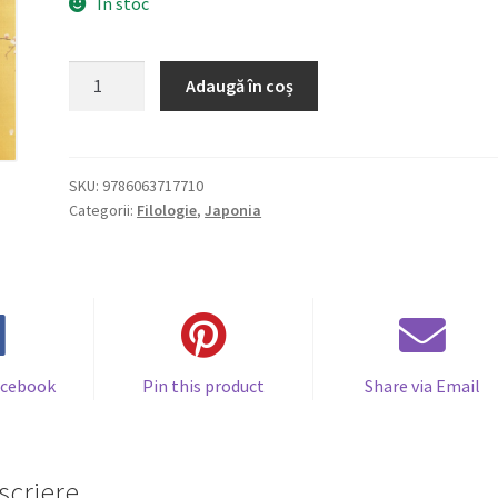
În stoc
Cantitate
Adaugă în coș
Yasunari
Kawabata:
Visările
lumii
SKU:
9786063717710
Categorii:
Filologie
,
Japonia
plutitoare
acebook
Pin this product
Share via Email
scriere