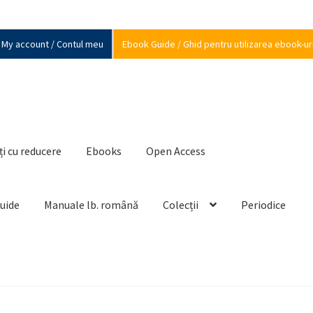
My account / Contul meu
Ebook Guide / Ghid pentru utilizarea ebook-ur
ți cu reducere
Ebooks
Open Access
Guide
Manuale lb. română
Colecții
Periodice