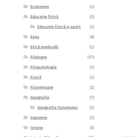
Economie
(1)
Educație fizică
(3)
Educație fizică și sport
(2)
Eseu
(4)
Etică medicală
(1)
Filologie
(37)
Fitopatologie
(1)
Fizică
(2)
Fizioterapie
(2)
Geografie
(7)
Geografia turismului
(1)
Inginerie
(1)
Istorie
(3)