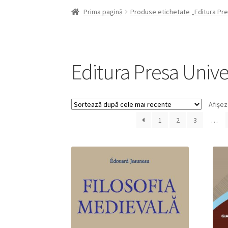
Prima pagină
Produse etichetate „Editura Pre
Editura Presa Unive
Afișez
1
2
3
…