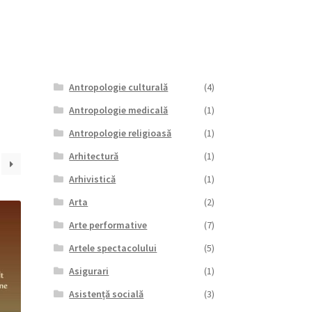
Antropologie culturală
(4)
Antropologie medicală
(1)
Antropologie religioasă
(1)
Arhitectură
(1)
Arhivistică
(1)
Arta
(2)
Arte performative
(7)
Artele spectacolului
(5)
Asigurari
(1)
Asistență socială
(3)