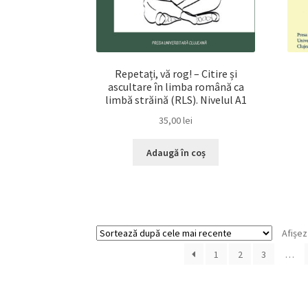
Repetați, vă rog! – Citire și
ascultare în limba română ca
limbă străină (RLS). Nivelul A1
35,00
lei
Adaugă în coș
Afișez
1
2
3
…