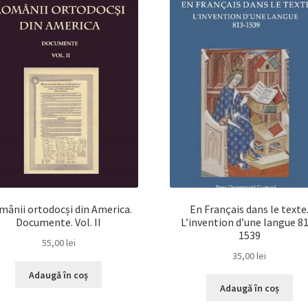
ânii ortodocși din America.
En Français dans le texte
Documente. Vol. II
L’invention d’une langue 8
1539
55,00
lei
35,00
lei
Adaugă în coș
Adaugă în coș