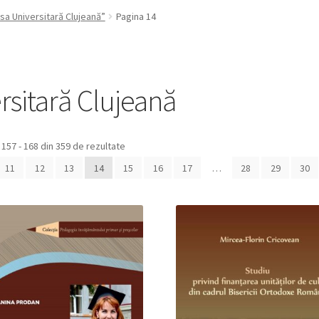
sa Universitară Clujeană”
Pagina 14
rsitară Clujeană
 157 - 168 din 359 de rezultate
11
12
13
14
15
16
17
…
28
29
30