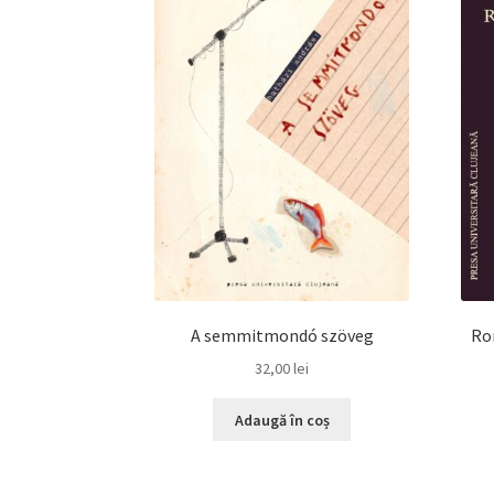
A semmitmondó szöveg
Rom
32,00
lei
Adaugă în coș