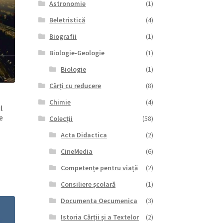
Astronomie
(1)
Beletristică
(4)
Biografii
(1)
Biologie-Geologie
(1)
Biologie
(1)
Cărți cu reducere
(8)
Chimie
(4)
l
e
Colecții
(58)
Acta Didactica
(2)
CineMedia
(6)
Competențe pentru viață
(2)
Consiliere școlară
(1)
Documenta Oecumenica
(3)
Istoria Cărții și a Textelor
(2)