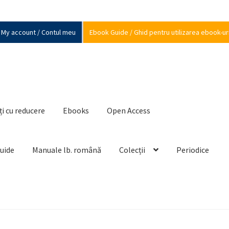
My account / Contul meu
Ebook Guide / Ghid pentru utilizarea ebook-ur
ți cu reducere
Ebooks
Open Access
Guide
Manuale lb. română
Colecții
Periodice