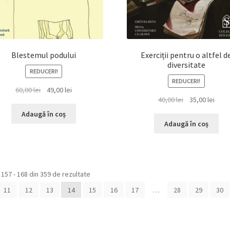
Blestemul podului
Exerciții pentru o altfel d
diversitate
REDUCERI!
REDUCERI!
Prețul
Prețul
60,00
lei
49,00
lei
Prețul
Prețu
40,00
lei
35,00
lei
inițial
curent
inițial
cure
a
este:
Adaugă în coș
a
este:
fost:
49,00 lei.
Adaugă în coș
fost:
35,00 
60,00 lei.
40,00 lei.
 157 - 168 din 359 de rezultate
11
12
13
14
15
16
17
…
28
29
30