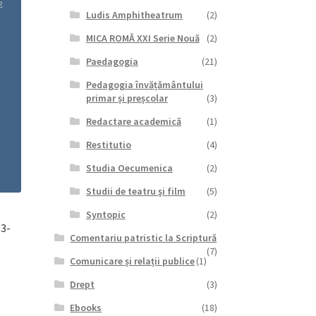
Ludis Amphitheatrum
(2)
MICA ROMĂ XXI Serie Nouă
(2)
Paedagogia
(21)
Pedagogia învățământului
primar și preșcolar
(3)
Redactare academică
(1)
Restitutio
(4)
Studia Oecumenica
(2)
Studii de teatru şi film
(5)
.
Syntopic
(2)
13-
Comentariu patristic la Scriptură
(7)
Comunicare și relații publice
(1)
Drept
(3)
Ebooks
(18)