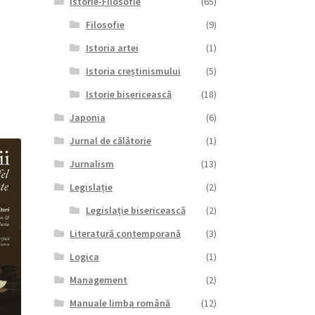
Istorie-Filosofie
(65)
Filosofie
(9)
l
Istoria artei
(1)
nt
Istoria creștinismului
(5)
lei.
Istorie bisericească
(18)
Japonia
(6)
Jurnal de călătorie
(1)
Jurnalism
(13)
Legislație
(2)
Legislație bisericească
(2)
Literatură contemporană
(3)
Logica
(1)
Management
(2)
Manuale limba română
(12)