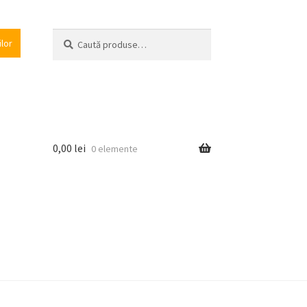
Caută
Caută
ilor
după:
0,00
lei
0 elemente