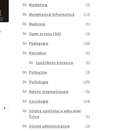
Marketing
(2)
Matematică-Informatică
(12)
Medicină
(1)
e
Open access (OA)
(2)
Pedagogie
(26)
Periodice
(1)
l
Contributii botanice
(1)
nt
Psihiatrie
(2)
lei.
Psihologie
(25)
Relatii internationale
(5)
Sociologie
(24)
Știința sportului și educației
fizice
(1)
Științe administrative
(2)