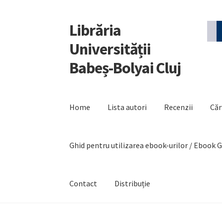
Librăria
Sari
Sari
la
la
Universității
navigare
conținut
Babeș-Bolyai Cluj
Home
Lista autori
Recenzii
Căr
Ghid pentru utilizarea ebook-urilor / Ebook 
Contact
Distribuție