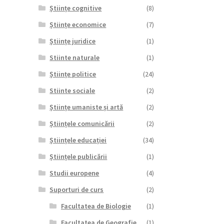
Științe cognitive
(8)
Științe economice
(7)
Științe juridice
(1)
Stiinte naturale
(1)
Științe politice
(24)
Stiinte sociale
(2)
Științe umaniste și artă
(2)
Științele comunicării
(2)
Științele educației
(34)
Științele publicării
(1)
Studii europene
(4)
Suporturi de curs
(2)
Facultatea de Biologie
(1)
Facultatea de Geografie
(1)