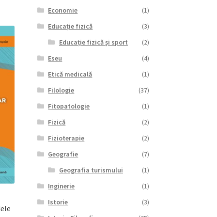
Economie
(1)
Educație fizică
(3)
Educație fizică și sport
(2)
Eseu
(4)
Etică medicală
(1)
Filologie
(37)
Fitopatologie
(1)
Fizică
(2)
Fizioterapie
(2)
Geografie
(7)
Geografia turismului
(1)
Inginerie
(1)
Istorie
(3)
dele